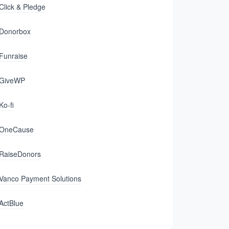
Click & Pledge
Donorbox
Funraise
GiveWP
Ko-fi
OneCause
RaiseDonors
Vanco Payment Solutions
ActBlue