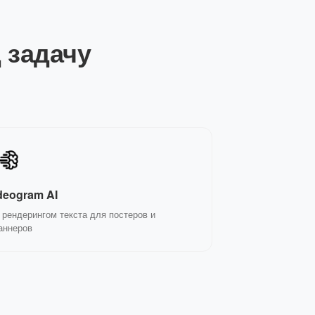
 задачу
deogram AI
 рендерингом текста для постеров и
аннеров