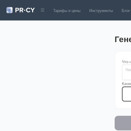
Тарифы и цены
Инструменты
Блог
Ген
Что 
Каче