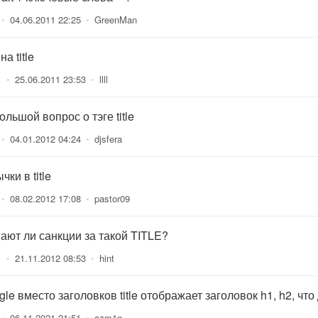
•
04.06.2011 22:25
•
GreenMan
а title
1
•
25.06.2011 23:53
•
llll
льшой вопрос о тэге title
•
04.01.2012 04:24
•
djsfera
чки в title
•
08.02.2012 17:08
•
pastor09
ают ли санкции за такой TITLE?
1
•
21.11.2012 08:53
•
hint
le вместо заголовков title отображает заголовок h1, h2, что
•
06.11.2021 21:51
•
azm1n