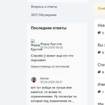
Вопросы и ответы
Отоб
SEO Обсуждения
Нев
Последние ответы
0
Федор Круглов
Вы 
30.04.2026 08:32
6
Спасибо )) может еще кто что
подскажет
Спец
Нужна помощь по хостингам
8
Антон
30.04.2026 08:31
Изме
вот тут вобще не лучше мне
кажется, со всеми то
1
ограничениями. Ну посмотри ты
которые под ограничения не…
titl