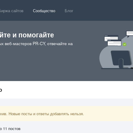
Биржа сайтов
Сообщество
Блог
те и помогайте
х веб-мастеров PR-CY, отвечайте на
о
ив. Новые посты и ответы добавлять нельзя.
о 11 постов