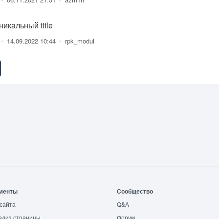
икальный title
•
14.09.2022 10:44
•
rpk_modul
менты
Сообщество
сайта
Q&A
ализ страницы
Форум