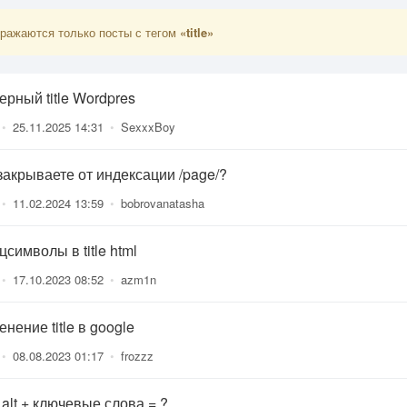
ражаются только посты с тегом
«title»
ерный title Wordpres
•
25.11.2025 14:31
•
SexxxBoy
закрываете от индексации /page/?
•
11.02.2024 13:59
•
bobrovanatasha
символы в title html
•
17.10.2023 08:52
•
azm1n
нение title в google
•
08.08.2023 01:17
•
frozzz
e, alt + ключевые слова = ?