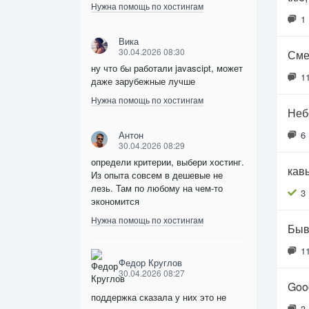
Нужна помощь по хостингам
1
Вика
30.04.2026 08:30
Смен
ну что бы работали javascipt, может
1
даже зарубежные лучше
Нужна помощь по хостингам
Небо
Антон
6
30.04.2026 08:29
определи критерии, выбери хостинг.
кавы
Из опыта совсем в дешевые не
лезь. Там по любому на чем-то
3
экономится
Нужна помощь по хостингам
Быв
1
Федор Круглов
30.04.2026 08:27
Goog
поддержка сказала у них это не
3