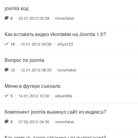
joomla код
6
•
03.01.2012 02:39
•
romerfaker
Как вставить видео vkontakte на Joomla 1.5?
16
•
10.01.2012 09:56
•
ylliya123
Вопрос по joomla
12
•
12.01.2012 08:53
•
romerfaker
Меню в футере съехало.
5
•
14.01.2012 10:30
•
eduarddis
Компонент joomla выкинул сайт из индекса?
6
•
07.02.2012 04:35
•
romerfaker
Как закрыть такие страницы от индексации?