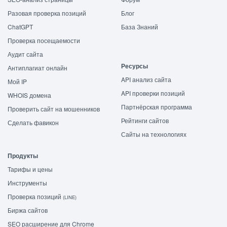
Разовая проверка позиций
Блог
ChatGPT
База Знаний
Проверка посещаемости
Аудит сайта
Ресурсы
Антиплагиат онлайн
API анализ сайта
Мой IP
API проверки позиций
WHOIS домена
Партнёрская программа
Проверить сайт на мошенников
Рейтинги сайтов
Сделать фавикон
Сайты на технологиях
Продукты
Тарифы и цены
Инструменты
Проверка позиций
(LINE)
Биржа сайтов
SEO расширение для Chrome