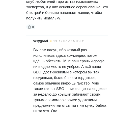
клуб любителей таро из так называемых
экспертов, и у них основное соревнование, кто
быстрей и больше навешает лапши, чтобы
получить медальку.
0
verygood
19
17.07.2025 06:02
Вы сам клоун, ибо каждый раз
исполняешь здесь коммедию, потом
идёшь обтекать. Мне ваш сраный google
ни в одно место не упёрся. А всё ваше
SEO, достижениями в котором вы так
гордишься, было бы чем гордиться, —
самое обычное инфо-цыганство. Мне
такие как вы SEO-шники ящик на яндексе
за неделю до крышки забивают своим
тупым спамом со своими удотскими
предложениями отсыпать им кучку бабла
ни за что. Ога...