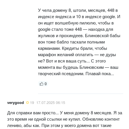
У чела домену 8, штоли, месяцев, 448 в
индексе яндекса и 10 в индексе google. И
он ищет волшебную пилюлю, чтобы в
google стало тоже 448 — находка для
жуликов и прохиндеев. Блиновской бабы
вон тоже бабло таскали полными
карманами. Кредиты брали, чтобы
марафон желаний оплатить — не дуры
не? Вот и вся ваша суть... С этого
момента вы будешь Блиновским — ваш
творческий псевдоним. Плавай пока...
0
verygood
19
17.07.2025 06:15
Для справки вам просто... У меня домену 8 месяцев. Я за
это время ни одной ссылки не купил. Обновляю контент
лениво, абы как. При этом у моего домена вот такие