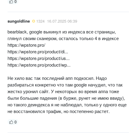
0
sungoldline
1324
16.07.2025 06:39
bearblack, google выкинул из индекса все страницы,
глянул своим сканером, осталось только 4 в индексе
https://wpstore.pro/
https://wpstore.pro/product/di...
https://wpstore.pro/product/us...
https://wpstore.pro/product/wp...
Не хило вас так последний апп подкосил. Надо
разбираться конкретно что там google начудил, что так
жестко уронил сайт. У некоторых во время аппа тоже
были большие падения (в бурже, рунет не имею ввиду),
но такого деиндекса я не наблюдал, только у одного еще
не восстановился трафик, но постепенно растет.
0