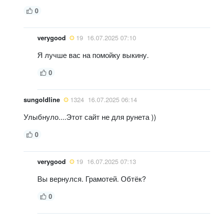
0
verygood
19
16.07.2025 07:10
Я лучше вас на помойку выкину.
0
sungoldline
1324
16.07.2025 06:14
Улыбнуло....Этот сайт не для рунета ))
0
verygood
19
16.07.2025 07:13
Вы вернулся. Грамотей. Обтёк?
0