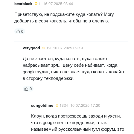
bearblack
1
16.07.2025 08:44
Приветствую, не подскажите куда копать? Могу
добавить в серч консоль, чтобы не в слепую.
0
verygood
19
16.07.2025 09:19
Да не знает он, куда копать, пуха только
набрасывает зря.., цену себе набивает. когда
google чудит, никто не знает куда копать. копайте
в сторону техподдержки.
0
sungoldline
1324
16.07.2025 17:20
Клоун, когда протрезвеешь заходи и уясни,
что в google нет техподдержки, а так
называемый русскоязычный гугл форум, это