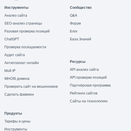
Инструменты
Сообщество
Анализ сайта
Q&A
SEO-анализ страницы
Форум
Разовая проверка позиций
Блог
ChatGPT
База Знаний
Проверка посещаемости
Аудит сайта
Ресурсы
Антиплагиат онлайн
API анализ сайта
Мой IP
API проверки позиций
WHOIS домена
Партнёрская программа
Проверить сайт на мошенников
Рейтинги сайтов
Сделать фавикон
Сайты на технологиях
Продукты
Тарифы и цены
Инструменты