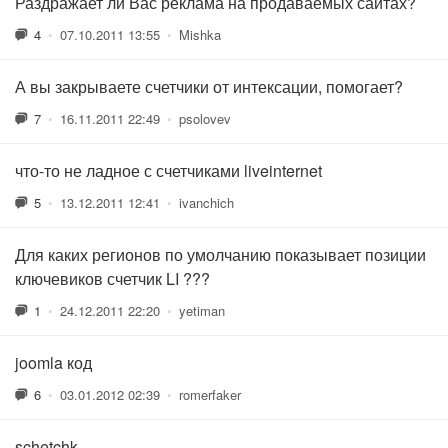
Раздражает ли Вас реклама на продаваемых сайтах?
4
•
07.10.2011 13:55
•
Mishka
А вы закрываете счетчики от интексации, помогает?
7
•
16.11.2011 22:49
•
psolovev
что-то не ладное с счетчиками liveinternet
5
•
13.12.2011 12:41
•
ivanchich
Для каких регионов по умолчанию показывает позиции
ключевиков счетчик LI ???
1
•
24.12.2011 22:20
•
yetiman
joomla код
6
•
03.01.2012 02:39
•
romerfaker
schetchk