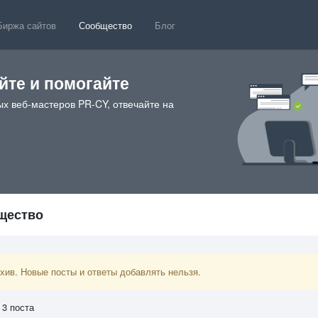
Биржа сайтов
Сообщество
Блог
те и помогайте
х веб-мастеров PR-CY, отвечайте на
бщество
ив. Новые посты и ответы добавлять нельзя.
 3 поста