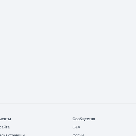
менты
Сообщество
сайта
Q&A
ализ страницы
Форум