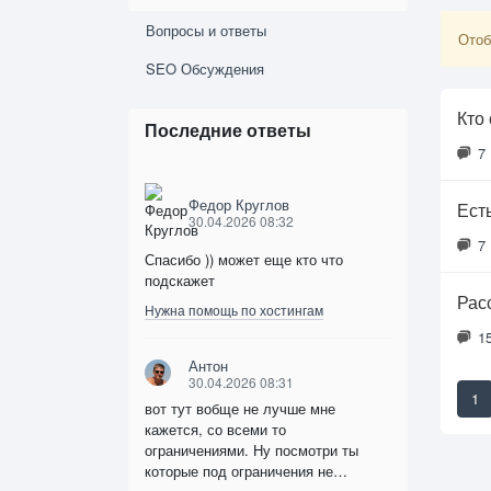
Вопросы и ответы
Отоб
SEO Обсуждения
Кто
Последние ответы
7
Федор Круглов
Ест
30.04.2026 08:32
7
Спасибо )) может еще кто что
подскажет
Рас
Нужна помощь по хостингам
1
Антон
30.04.2026 08:31
1
вот тут вобще не лучше мне
кажется, со всеми то
ограничениями. Ну посмотри ты
которые под ограничения не…