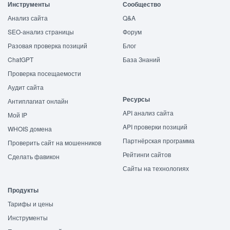
Инструменты
Сообщество
Анализ сайта
Q&A
SEO-анализ страницы
Форум
Разовая проверка позиций
Блог
ChatGPT
База Знаний
Проверка посещаемости
Аудит сайта
Ресурсы
Антиплагиат онлайн
API анализ сайта
Мой IP
API проверки позиций
WHOIS домена
Партнёрская программа
Проверить сайт на мошенников
Рейтинги сайтов
Сделать фавикон
Сайты на технологиях
Продукты
Тарифы и цены
Инструменты