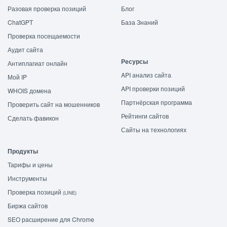
Разовая проверка позиций
Блог
ChatGPT
База Знаний
Проверка посещаемости
Аудит сайта
Ресурсы
Антиплагиат онлайн
API анализ сайта
Мой IP
API проверки позиций
WHOIS домена
Партнёрская программа
Проверить сайт на мошенников
Рейтинги сайтов
Сделать фавикон
Сайты на технологиях
Продукты
Тарифы и цены
Инструменты
Проверка позиций
(LINE)
Биржа сайтов
SEO расширение для Chrome