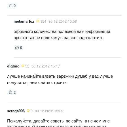
0
metamarfoz
154
30.12.2012 15:58
огромного количества полезной вам информации
просто так не подскажут. за все надо платить
0
diglmc
35
30.12.2012 15:17
лучше начинайте вязать варежки) думаб у вас лучше
получится, чем сайты строить
2
serega906
0
30.12.2012 15:22
Пожалуйста, давайте советы по сайту, а не чем мне
заниматься. Я попросил умных людей поделиться