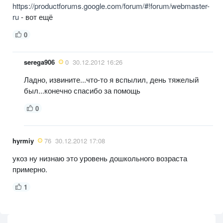
https://productforums.google.com/forum/#!forum/webmaster-
ru
- вот ещё
0
serega906
0
30.12.2012 16:26
Ладно, извините...что-то я вспылил, день тяжелый
был...конечно спасибо за помощь
0
hyrmiy
76
30.12.2012 17:08
укоз ну низнаю это уровень дошкольного возраста
примерно.
1