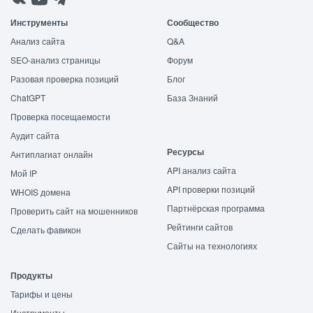
Инструменты
Сообщество
Анализ сайта
Q&A
SEO-анализ страницы
Форум
Разовая проверка позиций
Блог
ChatGPT
База Знаний
Проверка посещаемости
Аудит сайта
Ресурсы
Антиплагиат онлайн
API анализ сайта
Мой IP
API проверки позиций
WHOIS домена
Партнёрская программа
Проверить сайт на мошенников
Рейтинги сайтов
Сделать фавикон
Сайты на технологиях
Продукты
Тарифы и цены
Инструменты