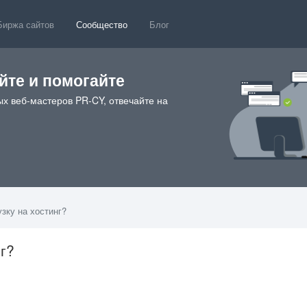
Биржа сайтов
Сообщество
Блог
те и помогайте
х веб-мастеров PR-CY, отвечайте на
узку на хостинг?
нг?
07