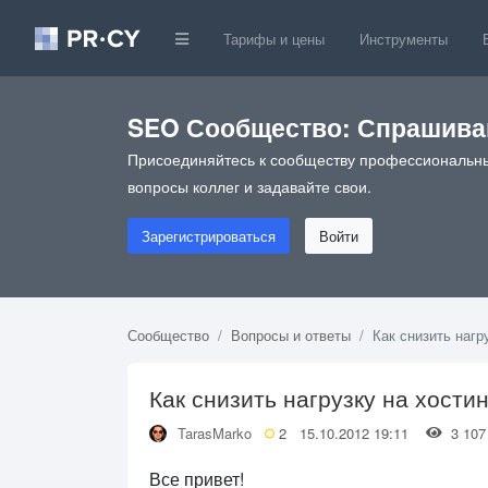
Тарифы и цены
Инструменты
SEO Сообщество: Спрашивай
Присоединяйтесь к сообществу профессиональны
вопросы коллег и задавайте свои.
Зарегистрироваться
Войти
Сообщество
Вопросы и ответы
Как снизить нагр
Как снизить нагрузку на хости
TarasMarko
2
15.10.2012 19:11
3 1
Все привет!