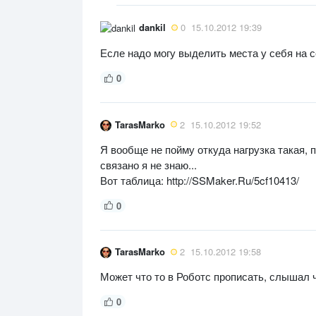
dankil
0
15.10.2012 19:39
Есле надо могу выделить места у себя на 
0
TarasMarko
2
15.10.2012 19:52
Я вообще не пойму откуда нагрузка такая, п
связано я не знаю...
Вот таблица: http://SSMaker.Ru/5cf10413/
0
TarasMarko
2
15.10.2012 19:58
Может что то в Роботс прописать, слышал 
0