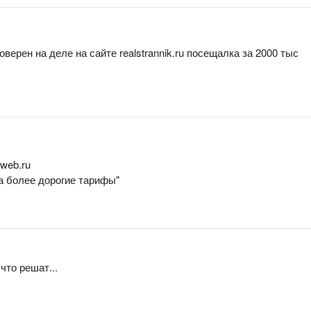
оверен на деле на сайте realstrannik.ru посещалка за 2000 тыс
eweb.ru
на более дорогие тарифы"
что решат...