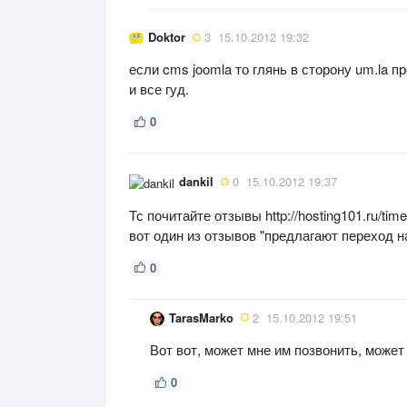
Doktor
3
15.10.2012 19:32
если cms joomla то глянь в сторону um.la пр
и все гуд.
0
dankil
0
15.10.2012 19:37
Тс почитайте отзывы http://hosting101.ru/tim
вот один из отзывов "предлагают переход 
0
TarasMarko
2
15.10.2012 19:51
Вот вот, может мне им позвонить, может 
0