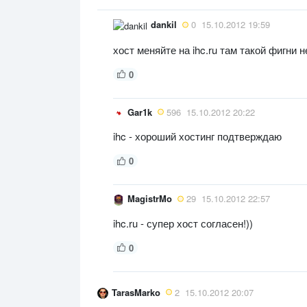
dankil
0
15.10.2012 19:59
хост меняйте на ihc.ru там такой фигни 
0
Gar1k
596
15.10.2012 20:22
ihc - хороший хостинг подтверждаю
0
MagistrMo
29
15.10.2012 22:57
ihc.ru - супер хост согласен!))
0
TarasMarko
2
15.10.2012 20:07