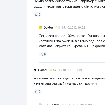
Нужно оптимизировать кмс например снизит
модули, если разговори идет о dle то могу
0
Doktor
3
15.10.2012 19:22
Согласен на все 100% насчет "отключит
хостинги типа sweb.ru в этом убедился 
магу дать скрипт кеширования (на файла
0
Raichu
54
15.10.2012 19:19
возможно досят когда сильно много подним
у меня оди раз за 1к ушла сайт досили
0
dankil
0
15.10.2012 19:21