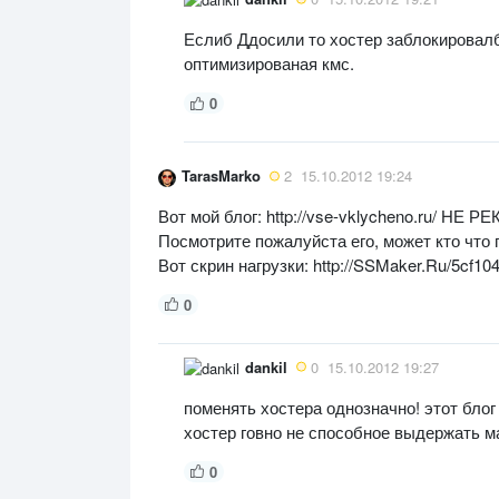
Еслиб Ддосили то хостер заблокировалб
оптимизированая кмс.
0
TarasMarko
2
15.10.2012 19:24
Вот мой блог: http://vse-vklycheno.ru/ НЕ Р
Посмотрите пожалуйста его, может кто что 
Вот скрин нагрузки: http://SSMaker.Ru/5cf10
0
dankil
0
15.10.2012 19:27
поменять хостера однозначно! этот блог
хостер говно не способное выдержать м
0