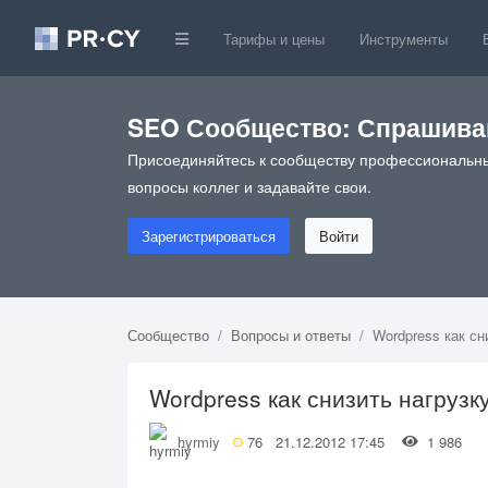
Тарифы и цены
Инструменты
SEO Сообщество: Спрашивай
Присоединяйтесь к сообществу профессиональны
вопросы коллег и задавайте свои.
Зарегистрироваться
Войти
Сообщество
Вопросы и ответы
Wordpress как сн
Wordpress как снизить нагрузк
hyrmiy
76
21.12.2012 17:45
1 986