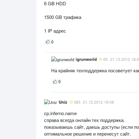
6 GB HDD
1500 GB трафика
1 IP адрес
0
igrunworld
65
21.12.2012 18:
На крайняк техподдержка посоветует ка
0
Uniz
383
21.12.2012 18:08
cp.inferno.name
справа всегда онлайн тех поддержка.
показываешь сайт, даешь доступы (если поп
оптимальное решение и перенесут сайт.