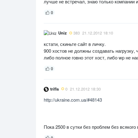
лучше не встречал, знаю только компании и
0
Uniz
383
21.12.2012 18:10
кстати, скиньте сайт в личку.
900 хостов не должны создавать нагрузку, ч
либо полное говно этот хост, либо wp не на
0
trifls
0
21.12.2012 18:30
http://ukraine.com.ua/#48143
Пока 2500 в сутки без проблем без всякого
0