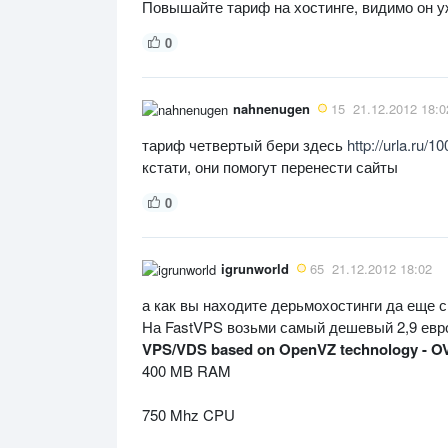
Повышайте тариф на хостинге, видимо он у
0
nahnenugen
15
21.12.2012 18:0
тариф четвертый бери здесь
http://urla.ru/1
кстати, они помогут перенести сайты
0
igrunworld
65
21.12.2012 18:02
а как вы находите дерьмохостинги да еще
На FastVPS возьми самый дешевый 2,9 евро
VPS/VDS based on OpenVZ technology - O
400 MB RAM
750 Mhz CPU