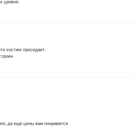
х уровня.
то хостинг проседает.
строен
 впс да еще цены вам понравятся