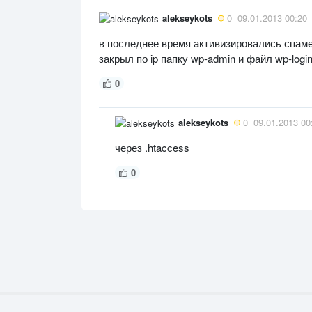
alekseykots
0
09.01.2013 00:20
в последнее время активизировались спаме
закрыл по ip папку wp-admin и файл wp-logi
0
alekseykots
0
09.01.2013 00
через .htaccess
0