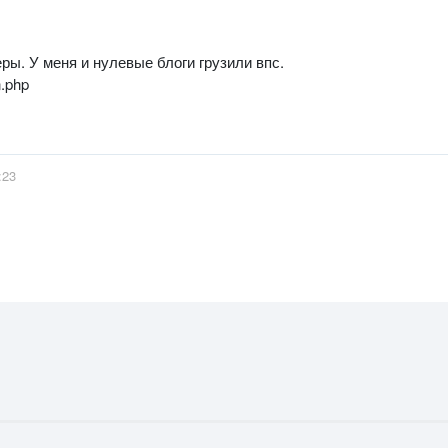
ры. У меня и нулевые блоги грузили впс.
n.php
:23