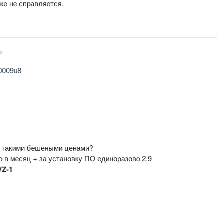
же не справляется.
2
00009u8
 с такими бешеными ценами?
 в месяц + за установку ПО единоразово 2,9
VZ-1