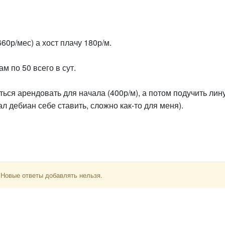
60р/мес) а хост плачу 180р/м.
м по 50 всего в сут.
ься арендовать для начала (400р/м), а потом подучить лин
л дебиан себе ставить, сложно как-то для меня).
 Новые ответы добавлять нельзя.