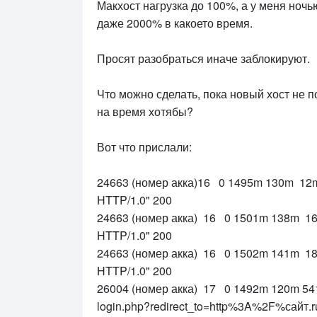
Макхост нагрузка до 100%, а у меня ночь
даже 2000% в какоето время.
Просят разобраться иначе заблокируют.
Что можно сделать, пока новый хост не 
на время хотябы?
Вот что прислали:
24663 (номер акка)16 0 1495m 130m 12m R 
HTTP/1.0" 200
24663 (номер акка) 16 0 1501m 138m 16m R
HTTP/1.0" 200
24663 (номер акка) 16 0 1502m 141m 18m R
HTTP/1.0" 200
26004 (номер акка) 17 0 1492m 120m 5416 
login.php?redirect_to=http%3A%2F%сайт