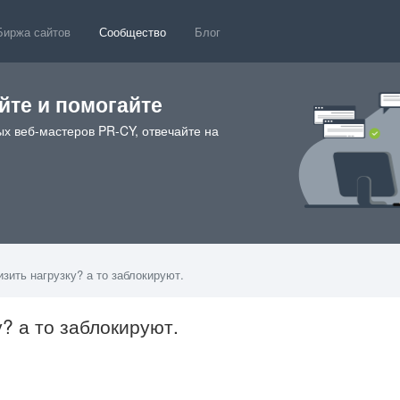
Биржа сайтов
Сообщество
Блог
те и помогайте
х веб-мастеров PR-CY, отвечайте на
изить нагрузку? а то заблокируют.
у? а то заблокируют.