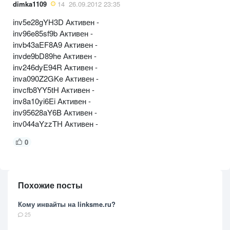
dimka1109
14
26.09.2012 23:35
inv5e28gYH3D Активен -
inv96e85sf9b Активен -
invb43aEF8A9 Активен -
invde9bD89he Активен -
inv246dyE94R Активен -
inva090Z2GKe Активен -
invcfb8YY5tH Активен -
inv8a10yi6Ei Активен -
inv95628aY6B Активен -
inv044aYzzTH Активен -
0
Похожие посты
Кому инвайты на linksme.ru?
25