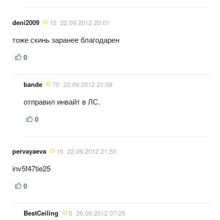
deni2009
12
22.09.2012 20:01
тоже скинь заранее благодарен
0
bande
70
22.09.2012 21:58
отправил инвайт в ЛС.
0
pervayaeva
15
22.09.2012 21:55
inv5f47tie25
0
BestCeiling
0
26.09.2012 07:25