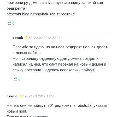
прикрепи ру домен и в главную страницу запихай код
редиректа
http://shublog.ru/php/kak-sdelat-redirekt/
0
pawok
52
22.09.2012 20:47
Спасибо за идею, но на ucoz редирект нельзя делать
с левых сайтов.
Но я страницу отдельную для домена создал и
написал на ней, что сайт перехал на новый домен и
ссыку поставил, надеюсь поисковики поймут)
0
nekino
19
24.09.2012 11:51
Ничего они не поймут. 301 редирект, в robots.txt указать
новый host.
Только это не поможет.