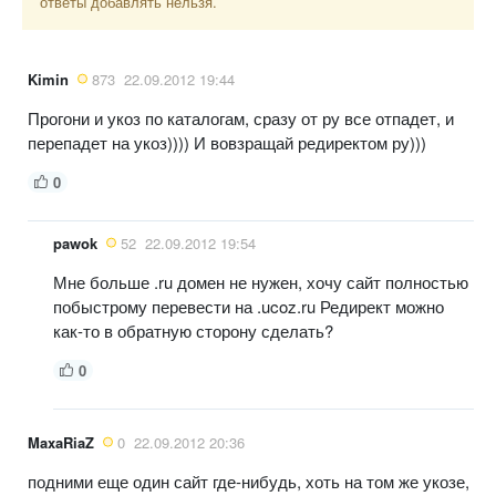
ответы добавлять нельзя.
Kimin
873
22.09.2012 19:44
Прогони и укоз по каталогам, сразу от ру все отпадет, и
перепадет на укоз)))) И вовзращай редиректом ру)))
0
pawok
52
22.09.2012 19:54
Мне больше .ru домен не нужен, хочу сайт полностью
побыстрому перевести на .ucoz.ru Редирект можно
как-то в обратную сторону сделать?
0
MaxaRiaZ
0
22.09.2012 20:36
подними еще один сайт где-нибудь, хоть на том же укозе,