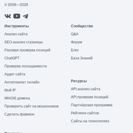
© 2006—2026
Инструменты
Сообщество
Анализ сайта
Q&A
SEO-анализ страницы
Форум
Разовая проверка позиций
Блог
ChatGPT
База Знаний
Проверка посещаемости
Аудит сайта
Ресурсы
Антиплагиат онлайн
API анализ сайта
Мой IP
API проверки позиций
WHOIS домена
Партнёрская программа
Проверить сайт на мошенников
Рейтинги сайтов
Сделать фавикон
Сайты на технологиях