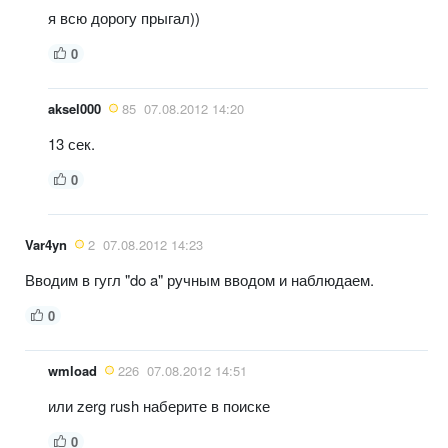
я всю дорогу прыгал))
0
aksel000
85
07.08.2012 14:20
13 сек.
0
Var4yn
2
07.08.2012 14:23
Вводим в гугл "do a" ручным вводом и наблюдаем.
0
wmload
226
07.08.2012 14:51
или zerg rush наберите в поиске
0