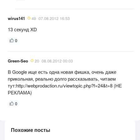
wirus141
49
07.08.2012 16:53
13 секунд XD
0
Green-Seo
20
08.08.2012 00:03
В Google ище есть одна новая фишка, очень даже
прикольная, реально долго рассказывать, читаем
тут:http://webprodaction.ru/viewtopic.php?f=24&t=8 (НЕ
РЕКЛАМА)
0
Похожие посты