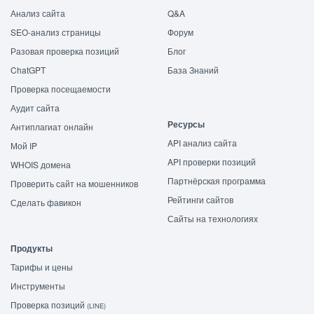
Анализ сайта
Q&A
SEO-анализ страницы
Форум
Разовая проверка позиций
Блог
ChatGPT
База Знаний
Проверка посещаемости
Аудит сайта
Ресурсы
Антиплагиат онлайн
API анализ сайта
Мой IP
API проверки позиций
WHOIS домена
Партнёрская программа
Проверить сайт на мошенников
Рейтинги сайтов
Сделать фавикон
Сайты на технологиях
Продукты
Тарифы и цены
Инструменты
Проверка позиций
(LINE)