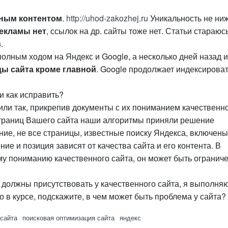
нным контентом
.
http://uhod-zakozhej.ru
Уникальность не ни
екламы нет
, ссылок на др. сайты тоже нет. Статьи стараюс
в
.
олным ходом на Яндекс и Google, а несколько дней назад и
ы сайта кроме главной
. Google продолжает индексирова
и как исправить?
или так, прикрепив документы с их пониманием качественн
страниц Вашего сайта наши алгоритмы приняли решение
ние, не все страницы, известные поиску Яндекса, включены
ие и позиция зависят от качества сайта и его контента. В
ему пониманию качественного сайта, он может быть ограниче
должны присутствовать у качественного сайта, я выполняю
то в курсе, подскажите, в чем может быть проблема у сайта?
сайта
поисковая оптимизация сайта
яндекс