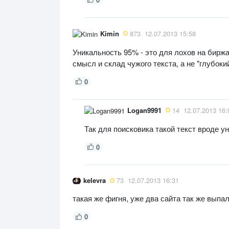
Kimin
873
12.07.2013 15:58
Уникальность 95% - это для лохов на биржа
смысл и склад чужого текста, а не "глубокий
0
Logan9991
14
12.07.2013 16:
Так для поисковика такой текст вроде у
0
kelevra
73
12.07.2013 16:31
такая же фигня, уже два сайта так же выпа
0