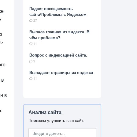
Падает посещаемость
же
сайта\Проблемы с Яндексом
ь
27
Выпала главная из яндекса. В
з
чём проблема?
ть
11
Вопрос с индексацией сайта.
9
ого
Выпадают страницы из яндекса
 в
11
н в
.
Анализ сайта
Поможем улучшить ваш сайт.