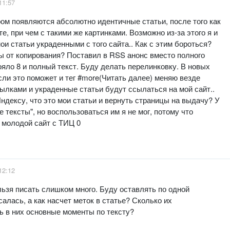
11:57
ром появляются абсолютно идентичные статьи, после того как
е, при чем с такими же картинками. Возможно из-за этого я и
ои статьи украденными с того сайта.. Как с этим бороться?
ы от копирования? Поставил в RSS анонс вместо полного
ояло 8 и полный текст. Буду делать перелинковку. В новых
сли это поможет и тег #more(Читать далее) меняю везде
сылками и украденные статьи будут ссылаться на мой сайт..
Яндексу, что это мои статьи и вернуть страницы на выдачу? У
 тексты", но воспользоваться им я не мог, потому что
е молодой сайт с ТИЦ 0
12:12
ьзя писать слишком много. Буду оставлять по одной
салась, а как насчет меток в статье? Сколько их
ь в них основные моменты по тексту?