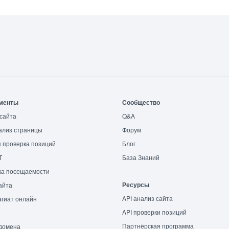
менты
Сообщество
сайта
Q&A
ализ страницы
Форум
 проверка позиций
Блог
T
База Знаний
ка посещаемости
Ресурсы
айта
API анализ сайта
гиат онлайн
API проверки позиций
Партнёрская программа
домена