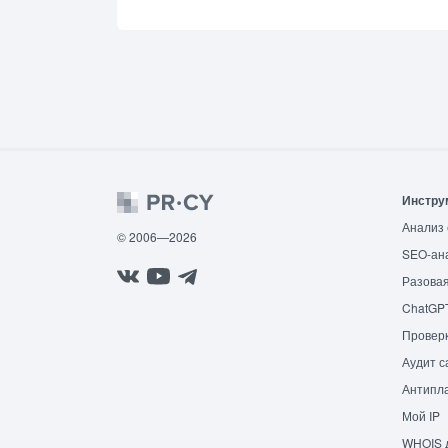
Инстру
Анализ 
© 2006—2026
SEO-ан
Разовая
ChatGP
Провер
Аудит с
Антипла
Мой IP
WHOIS 