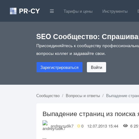
Тарифы и цены
Инструменты
SEO Сообщество: Спрашивай
Присоединяйтесь к сообществу профессиональны
вопросы коллег и задавайте свои.
Зарегистрироваться
Войти
Сообщество
Вопросы и ответы
Выпадение стран
Выпадение страниц из поиска 
andreyrudik7
0
12.07.2013 15:44
6 2