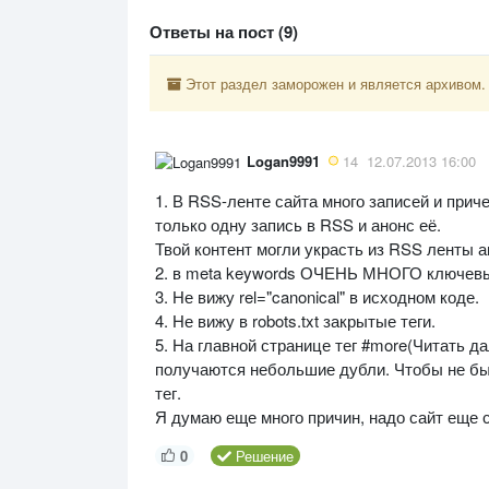
Ответы на пост (9)
Этот раздел заморожен и является архивом.
Logan9991
14
12.07.2013 16:00
1. В RSS-ленте сайта много записей и прич
только одну запись в RSS и анонс её.
Твой контент могли украсть из RSS ленты а
2. в meta keywords ОЧЕНЬ МНОГО ключевых 
3. Не вижу rel="canonical" в исходном коде.
4. Не вижу в robots.txt закрытые теги.
5. На главной странице тег #more(Читать д
получаются небольшие дубли. Чтобы не был
тег.
Я думаю еще много причин, надо сайт еще 
0
Решение