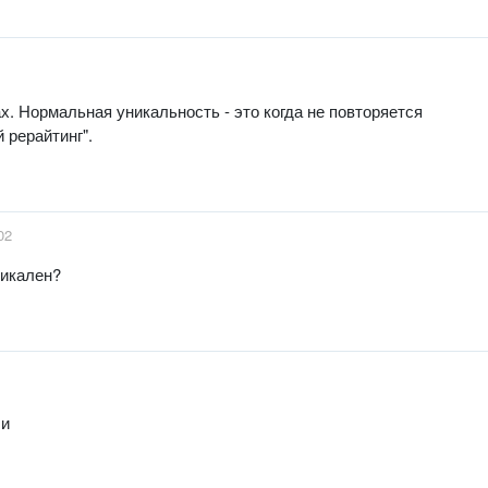
х. Нормальная уникальность - это когда не повторяется
 рерайтинг".
02
никален?
ли