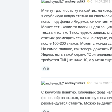
andreyrudik7
0
14.07.2013 
Мне тут дали ссылку на сайтик, на кото
я опубликую новую статью на своем сайт
попал под фильтр Яндекса, он считает м
Может есть какие-то плагины для защит
текста и только 1 последнюю запись, ст
статьях размещать ссылки на старые, е
после 100-200 знаков. Может с моими с
Но самое главное, как теперь доказать 
Яндекс есть такой сервис "Оригинальные
требуется ТИЦ не ниже 10, а у меня ещ
0
andreyrudik7
0
14.07.2013 
С keywords понятно. Ключевых фраз нел
(основной) на статью, на которую она пи
рекомендуется ставить. Можно выделит
0