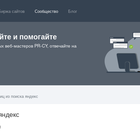
Биржа сайтов
Сообщество
Блог
те и помогайте
х веб-мастеров PR-CY, отвечайте на
иц из поиска яндекс
яндекс
51