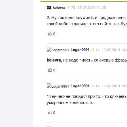
kelevra
73
13.07.2013 11:06
2. Ну так ведь keywords и предназнчены
какой либо странице этого сайта ,как б
0
Logan9991
14
13.07.2013 13:
kelevra,
не надо писать ключевые фразы 
0
Logan9991
14
13.07.2013 13:
*я ничего не говорил про то, что ключев
умеренном количестве.
0