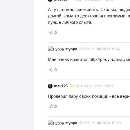
А тут сложно советовать. Сколько людей
другой, кому-то десктопная программа, 
лучше личного опыта.
0
styopa
206
11.06.2011 16:47
Мне очень нравится http://pr-cy.ru/analy
0
mav123
1073
11.06.2011 16:51
Проверил пару своих позиций - всё верн
0
styopa
206
11.06.2011 19:18