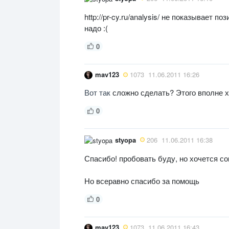
http://pr-cy.ru/analysis/ не показывает
надо :(
0
mav123
1073
11.06.2011 16:26
Вот так
сложно сделать? Этого вполне х
0
styopa
206
11.06.2011 16:38
Спасибо! пробовать буду, но хочется со
Но всеравно спасибо за помощь
0
mav123
1073
11.06.2011 16:43