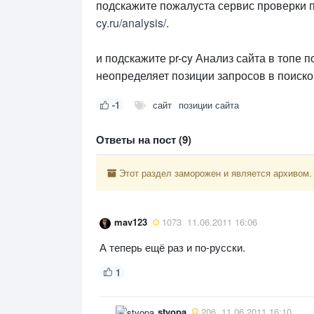
подскажите пожалуста сервис проверки п
cy.ru/analysis/
.
и подскажите pr-cy Анализ сайта в топе 
неопределяет позиции запросов в поиск
-1
сайт
позиции сайта
Ответы на пост (9)
Этот раздел заморожен и является архивом.
mav123
1073
11.06.2011 16:06
А теперь ещё раз и по-русски.
1
styopa
206
11.06.2011 16:10