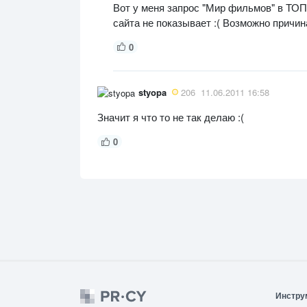
Вот у меня запрос "Мир фильмов" в ТОП10 г
сайта не показывает :( Возможно причина
0
styopa
206
11.06.2011 16:58
Значит я что то не так делаю :(
0
Инстру