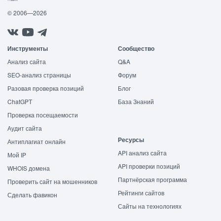
© 2006—2026
Инструменты
Сообщество
Анализ сайта
Q&A
SEO-анализ страницы
Форум
Разовая проверка позиций
Блог
ChatGPT
База Знаний
Проверка посещаемости
Аудит сайта
Ресурсы
Антиплагиат онлайн
API анализ сайта
Мой IP
API проверки позиций
WHOIS домена
Партнёрская программа
Проверить сайт на мошенников
Рейтинги сайтов
Сделать фавикон
Сайты на технологиях