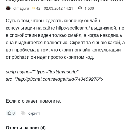
dimaguru
42
02.03.2012 14:21
1 536
Суть в том, чтобы сделать кнопочку онлайн
консультации на сайте http://spellcar.ru/ выдвижной, т.е
в спокойствии виден толкьо смайл, а когда наводишь
она выдвигается полностью. Скрипт та я знаю какой, а
вот проблема в том, что скрипт онлайн консультации
от p3chat и он идет просто скриптом код,
scrip async="" type="text/javascrip"
src="http://p3chat.com/widget/uid/743459276">
Если кто знает, помогите.
0
скрипт
Ответы на пост (4)