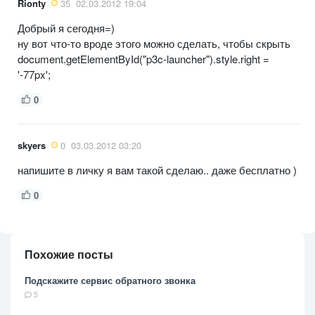
Rionty
35
02.03.2012 19:04
Добрый я сегодня=)
ну вот что-то вроде этого можно сделать, чтобы скрыть
document.getElementById("p3c-launcher").style.right =
'-77px';
0
skyers
0
03.03.2012 03:20
напишите в личку я вам такой сделаю.. даже бесплатно )
0
Похожие посты
Подскажите сервис обратного звонка
5