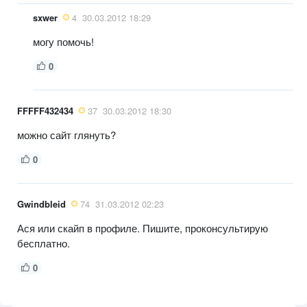
sxwer
4
30.03.2012 18:29
могу помочь!
0
FFFFF432434
37
30.03.2012 18:30
можно сайт глянуть?
0
Gwindbleid
74
31.03.2012 02:23
Ася или скайп в профиле. Пишите, проконсультирую
бесплатно.
0