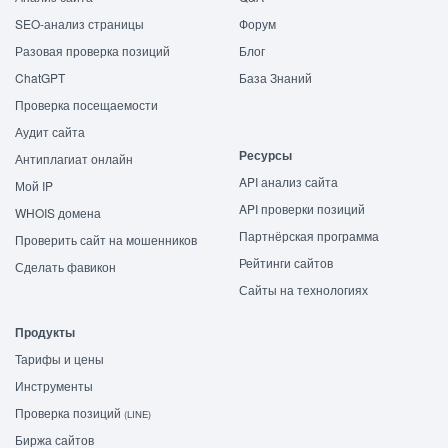
SEO-анализ страницы
Форум
Разовая проверка позиций
Блог
ChatGPT
База Знаний
Проверка посещаемости
Аудит сайта
Ресурсы
Антиплагиат онлайн
API анализ сайта
Мой IP
API проверки позиций
WHOIS домена
Партнёрская программа
Проверить сайт на мошенников
Рейтинги сайтов
Сделать фавикон
Сайты на технологиях
Продукты
Тарифы и цены
Инструменты
Проверка позиций
(LINE)
Биржа сайтов