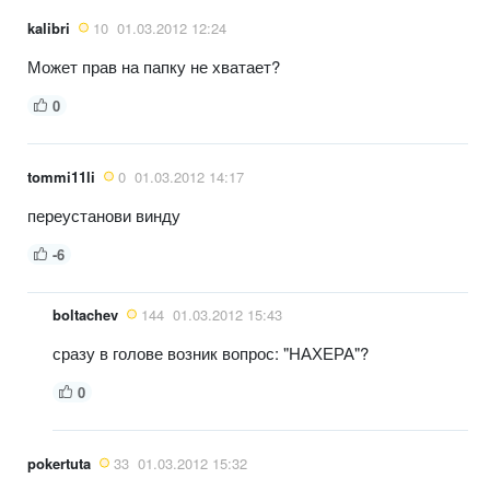
kalibri
10
01.03.2012 12:24
Может прав на папку не хватает?
0
tommi11li
0
01.03.2012 14:17
переустанови винду
-6
boltachev
144
01.03.2012 15:43
сразу в голове возник вопрос: "НАХЕРА"?
0
pokertuta
33
01.03.2012 15:32