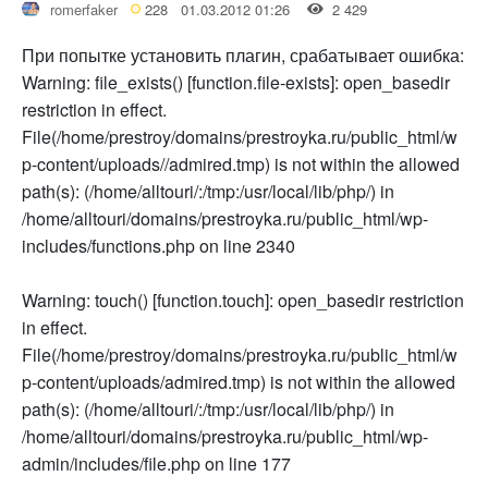
romerfaker
228
01.03.2012 01:26
2 429
При попытке установить плагин, срабатывает ошибка:
Warning: file_exists() [function.file-exists]: open_basedir
restriction in effect.
File(/home/prestroy/domains/prestroyka.ru/public_html/w
p-content/uploads//admired.tmp) is not within the allowed
path(s): (/home/alltouri/:/tmp:/usr/local/lib/php/) in
/home/alltouri/domains/prestroyka.ru/public_html/wp-
includes/functions.php on line 2340
Warning: touch() [function.touch]: open_basedir restriction
in effect.
File(/home/prestroy/domains/prestroyka.ru/public_html/w
p-content/uploads/admired.tmp) is not within the allowed
path(s): (/home/alltouri/:/tmp:/usr/local/lib/php/) in
/home/alltouri/domains/prestroyka.ru/public_html/wp-
admin/includes/file.php on line 177