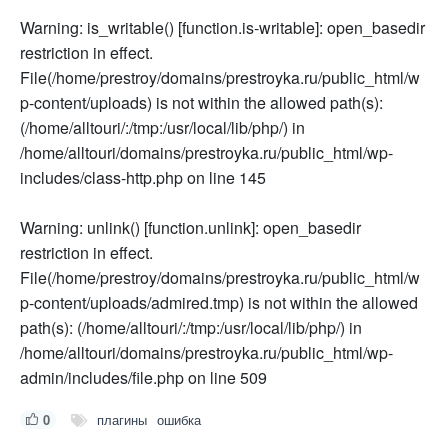
Warning: is_writable() [function.is-writable]: open_basedir
restriction in effect.
File(/home/prestroy/domains/prestroyka.ru/public_html/w
p-content/uploads) is not within the allowed path(s):
(/home/alltouri/:/tmp:/usr/local/lib/php/) in
/home/alltouri/domains/prestroyka.ru/public_html/wp-
includes/class-http.php on line 145
Warning: unlink() [function.unlink]: open_basedir
restriction in effect.
File(/home/prestroy/domains/prestroyka.ru/public_html/w
p-content/uploads/admired.tmp) is not within the allowed
path(s): (/home/alltouri/:/tmp:/usr/local/lib/php/) in
/home/alltouri/domains/prestroyka.ru/public_html/wp-
admin/includes/file.php on line 509
0
плагины
ошибка