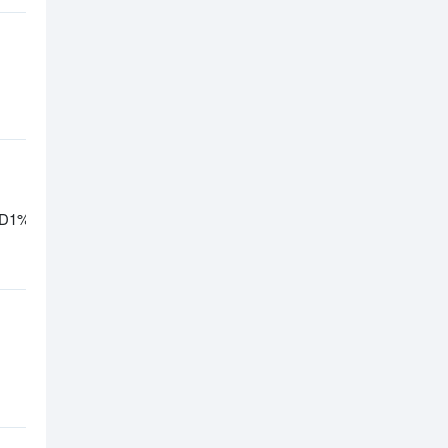
%D0%BF%D0%B0%D1%80%D1%82%D0%BD%D0%B5%D1%80%D0%BA