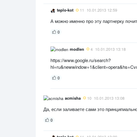
teplo-kot
11
10.01.2013 12:59
А можно именно про эту партнерку почи
0
modlen
4
10.01.2013 13:18
https://www.google.ru/search?
hl=ru&newwindow=1&client=opera
0
acmisha
10
10.01.2013 13:08
Да, если заливаете сами это принципиальн
0
teplo-kot
11
10.01.2013 13:09