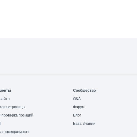
менты
Сообщество
сайта
Q&A
ализ страницы
Форум
 проверка позиций
Блог
T
База Знаний
ка посещаемости