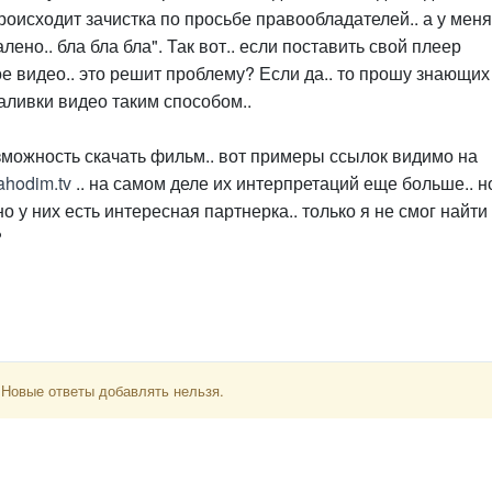
роисходит зачистка по просьбе правообладателей.. а у меня
лено.. бла бла бла". Так вот.. если поставить свой плеер
е видео.. это решит проблему? Если да.. то прошу знающих
аливки видео таким способом..
зможность скачать фильм.. вот примеры ссылок видимо на
nahodim.tv
.. на самом деле их интерпретаций еще больше.. н
о у них есть интересная партнерка.. только я не смог найти
?
 Новые ответы добавлять нельзя.