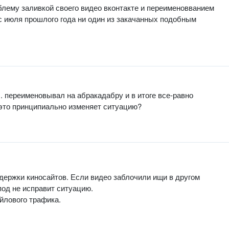
облему заливкой своего видео вконтакте и переименовванием
с июля прошлого года ни один из закачанных подобным
. переименовывал на абракадабру и в итоге все-равно
ь это принципиально изменяет ситуацию?
издержки киносайтов. Если видео заблочили ищи в другом
упод не исправит ситуацию.
айлового трафика.