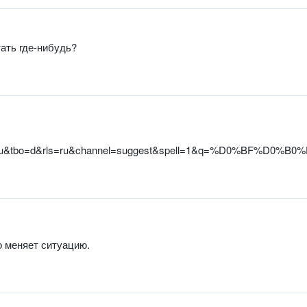
тать где-нибудь?
&hs=Cvu&tbo=d&rls=ru&channel=suggest&spell=1&q=
о меняет ситуацию.