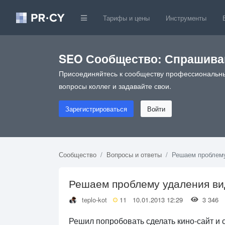
Тарифы и цены
Инструменты
SEO Сообщество: Спрашивай
Присоединяйтесь к сообществу профессиональны
вопросы коллег и задавайте свои.
Зарегистрироваться
Войти
Сообщество
Вопросы и ответы
Решаем проблему
Решаем проблему удаления вид
teplo-kot
11
10.01.2013 12:29
3 34
Решил попробовать сделать кино-сайт и 