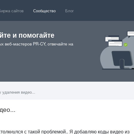
Биржа сайтов
Сообщество
Блог
те и помогайте
х веб-мастеров PR-CY, отвечайте на
 удаления видео...
ео...
6
столкнулся с такой проблемой.. Я добавляю коды видео из