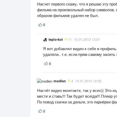
Насчет первого скажу, что я решаю эту пр
фильма на произвольный набор символов. 
образом фильмов удален не был.
0
teplo-kot
11
10.01.2013 13:01
Я вот добавлял видео к себе в профиль.
удаляли.. т.е. если прям самому залит
0
modlen
4
10.01.2013 12:55
Насчёт видео вконтакте, так у всех)) Это 
месте и ставь!!! Так будет всегда!!! Плеер 
По повод скачки за деньги, это парнёрки ф
0