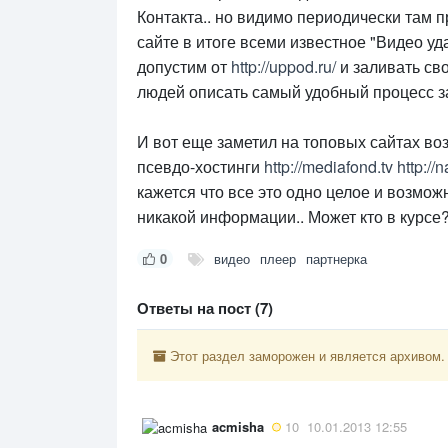
Контакта.. но видимо периодически там п
сайте в итоге всеми известное "Видео уда
допустим от
http://uppod.ru/
и заливать сво
людей описать самый удобный процесс з
И вот еще заметил на топовых сайтах во
псевдо-хостинги
http://mediafond.tv
http://
кажется что все это одно целое и возможн
никакой информации.. Может кто в курсе
0
видео
плеер
партнерка
Ответы на пост (7)
Этот раздел заморожен и является архивом.
acmisha
10
10.01.2013 12:55