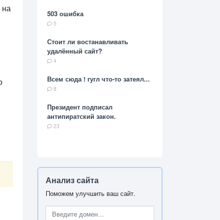
 на
503 ошибка
5
Стоит ли востанавливать
удалённый сайт?
4
Всем сюда ! гугл что-то затеял...
о
8
Президент подписал
антипиратский закон.
23
Анализ сайта
Поможем улучшить ваш сайт.