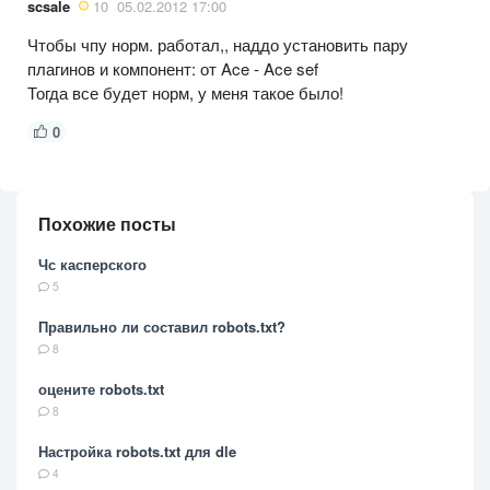
scsale
10
05.02.2012 17:00
Чтобы чпу норм. работал,, наддо установить пару
плагинов и компонент: от Ace - Ace sef
Тогда все будет норм, у меня такое было!
0
Похожие посты
Чс касперского
5
Правильно ли составил robots.txt?
8
оцените robots.txt
8
Настройка robots.txt для dle
4