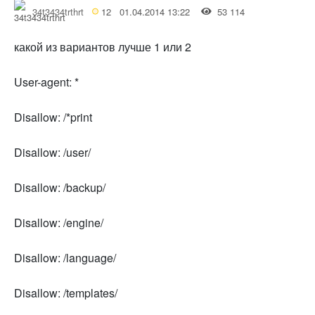
34t3434trthrt
12
01.04.2014 13:22
53 114
какой из вариантов лучше 1 или 2
User-agent: *
Disallow: /*print
Disallow: /user/
Disallow: /backup/
Disallow: /engine/
Disallow: /language/
Disallow: /templates/