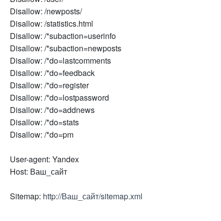
Disallow: /newposts/
Disallow: /statistics.html
Disallow: /*subaction=userinfo
Disallow: /*subaction=newposts
Disallow: /*do=lastcomments
Disallow: /*do=feedback
Disallow: /*do=register
Disallow: /*do=lostpassword
Disallow: /*do=addnews
Disallow: /*do=stats
Disallow: /*do=pm
User-agent: Yandex
Host: Ваш_сайт
Sitemap:
http://Ваш_сайт/sitemap.xml