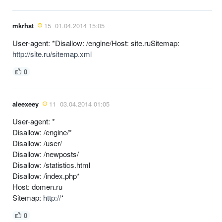
mkrhst
15
01.04.2014 15:05
User-agent: *Disallow: /engine/Host: site.ruSitemap:
http://site.ru/sitemap.xml
0
aleexeey
11
03.04.2014 01:05
User-agent: *
Disallow: /engine/*
Disallow: /user/
Disallow: /newposts/
Disallow: /statistics.html
Disallow: /index.php*
Host: domen.ru
Sitemap:
http://
*
0