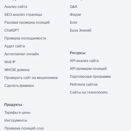
Анализ сайта
Q&A
SEO-анализ страницы
Форум
Разовая проверка позиций
Блог
ChatGPT
База Знаний
Проверка посещаемости
Аудит сайта
Ресурсы
Антиплагиат онлайн
API анализ сайта
Мой IP
API проверки позиций
WHOIS домена
Партнёрская программа
Проверить сайт на мошенников
Рейтинги сайтов
Сделать фавикон
Сайты на технологиях
Продукты
Тарифы и цены
Инструменты
Проверка позиций
(LINE)