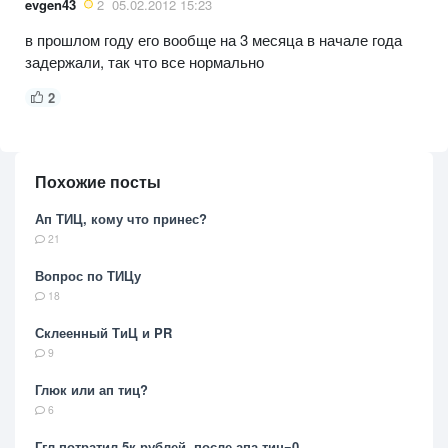
evgen43
2
05.02.2012 15:23
в прошлом году его вообще на 3 месяца в начале года
задержали, так что все нормально
2
Похожие посты
Ап ТИЦ, кому что принес?
21
Вопрос по ТИЦу
18
Склеенный ТиЦ и PR
9
Глюк или ап тиц?
6
Ггл потратил 5к рублей. после апа тиц=0