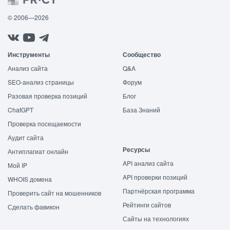
© 2006—2026
Инструменты
Сообщество
Анализ сайта
Q&A
SEO-анализ страницы
Форум
Разовая проверка позиций
Блог
ChatGPT
База Знаний
Проверка посещаемости
Аудит сайта
Ресурсы
Антиплагиат онлайн
API анализ сайта
Мой IP
API проверки позиций
WHOIS домена
Партнёрская программа
Проверить сайт на мошенников
Рейтинги сайтов
Сделать фавикон
Сайты на технологиях