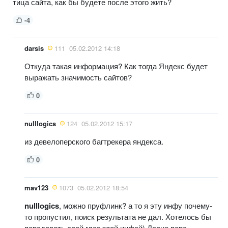
тица сайта, как бы будете после этого жить?
-4
darsis
111
05.02.2012 14:18
Откуда такая информация? Как тогда Яндекс будет
выражать значимость сайтов?
0
nulllogics
124
05.02.2012 15:17
из девелоперского багтрекера яндекса.
0
mav123
1073
05.02.2012 18:54
nulllogics
, можно пруфлинк? а то я эту инфу почему-
то пропустил, поиск результата не дал. Хотелось бы
порадовать свой глаз этой инфой) Давно пора