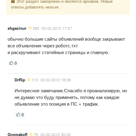
Этот раздел заморожен и является архивом. Новые
ответы добавлять нельзя.
shgazinur
282
03.02.2012 17:57
обычно большие сайты объявлений вообще закрывают
все объявления через роботс.тхт
и раскручивают статейные страницы и главную.
0
DrRip
113
03.02.2012 18:38
Интересное замечание.Спасибо я проанализирую, но
не думаю что буду применять, потому как каждое
обьявление это позиция в ПС = трафик.
0
Gromakoff
76
03.02.2012 20:02