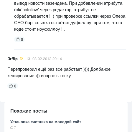
вывод новости зазендена. При добавлении атрибута
rel='nofollow' через редактор, атрибут не
обрабатывается !! ( при проверке ссылки через Опера
СЕО бар, ссылка остаётся дуфоллоу, при том, что в
коде стоит ноуфоллоу ! .
0
DrRip
113
03.02.2012 20:14
Перепроверил ещё раз всё работает )))) Долбаное
кеширование ))) вопрос в топку
0
Похожие посты
Установка счетчика на молодой сайт
7