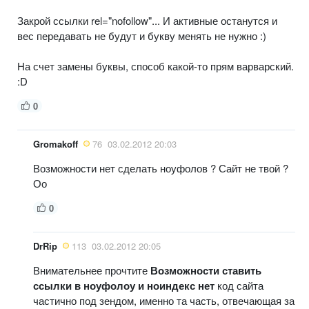
Закрой ссылки rel="nofollow"... И активные останутся и
вес передавать не будут и букву менять не нужно :)
На счет замены буквы, способ какой-то прям варварский.
:D
0
Gromakoff
76
03.02.2012 20:03
Возможности нет сделать ноуфолов ? Сайт не твой ?
Оо
0
DrRip
113
03.02.2012 20:05
Внимательнее прочтите
Возможности ставить
ссылки в ноуфолоу и ноиндекс нет
код сайта
частично под зендом, именно та часть, отвечающая за