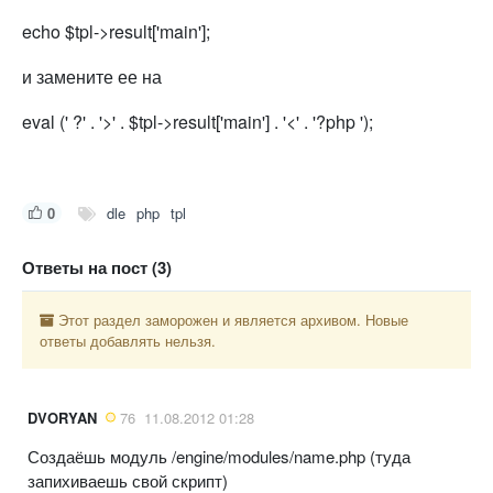
echo $tpl->result['main'];
и замените ее на
eval (' ?' . '>' . $tpl->result['main'] . '<' . '?php ');
0
dle
php
tpl
Ответы на пост (3)
Этот раздел заморожен и является архивом. Новые
ответы добавлять нельзя.
DVORYAN
76
11.08.2012 01:28
Создаёшь модуль /engine/modules/name.php (туда
запихиваешь свой скрипт)