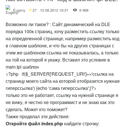
Eugeny
27
10.08.2012 19:31
6 968
Возможно ли такое? : Сайт динамический на DLE
порядка 100к страниц, хочу разместить ссылку только
на определенной странице, например разместить код
в главном шаблоне, и что бы на других страницах с
этим же шаблоном ссылка не показывалась, а только
на той на которой я укажу. Вставил это условие в
main.tpl шаблон
<?php if($_SERVER['REQUEST_URI']=='ссылка на
страницу моего сайта на которой отобразится нужная
гиперссылка') {echo 'сама гиперссылка';}?>
только это не работает, ссылку на нужной странице я
не вижу, я честно не программист и не знаю как это
сделать. Может кто поможет?
Также проделал эти действия:
Откройте файл index.php
найдите строчку: