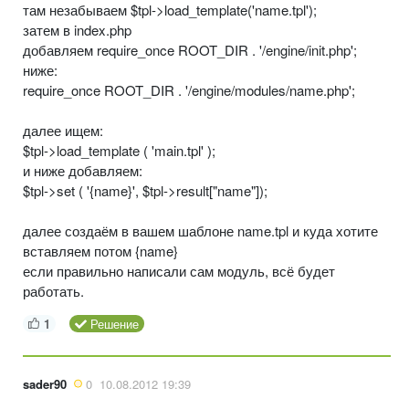
там незабываем $tpl->load_template('name.tpl');
затем в index.php
добавляем require_once ROOT_DIR . '/engine/init.php';
ниже:
require_once ROOT_DIR . '/engine/modules/name.php';
далее ищем:
$tpl->load_template ( 'main.tpl' );
и ниже добавляем:
$tpl->set ( '{name}', $tpl->result["name"]);
далее создаём в вашем шаблоне name.tpl и куда хотите
вставляем потом {name}
если правильно написали сам модуль, всё будет
работать.
1
Решение
sader90
0
10.08.2012 19:39