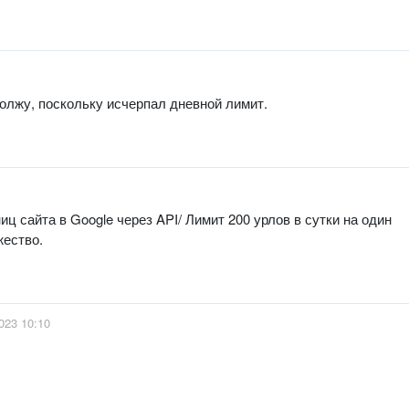
олжу, поскольку исчерпал дневной лимит.
ц сайта в Google через API/ Лимит 200 урлов в сутки на один
жество.
023 10:10