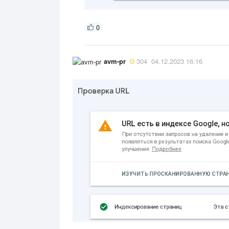
0
avm-pr
304
04.12.2023 16:16