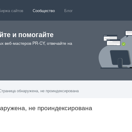
Биржа сайтов
Сообщество
Блог
те и помогайте
х веб-мастеров PR-CY, отвечайте на
 Страница обнаружена, не проиндексирована
наружена, не проиндексирована
2