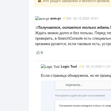
Этот раздел заморожен и является архивом.
avm-pr
304
04.12.2023 15:57
>
Получается, остается только ждать
Ждать можно долго и без пользы. Перед те
проверить, в SearchConsole есть специальн
органика ругается, если таковые есть, устр
0
Logic Tool
0
05.12.2023 11:21
Если страница обнаружена, но не проин