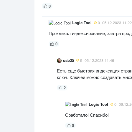
0
Logic Tool
0
05.12.2023 11:22
Прокликал индексирование, завтра прод
0
usb35
5
05.12.2023 11:46
Есть еще быстрая индексация страни
ключ. Ключей можно создавать мно
2
Logic Tool
0
06.12.2
Сработало! Спасибо!
0