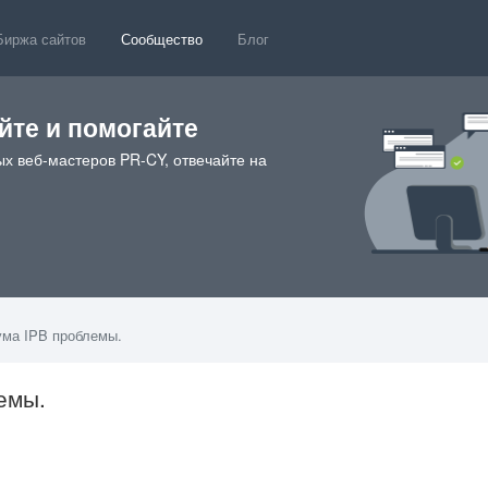
Биржа сайтов
Сообщество
Блог
те и помогайте
х веб-мастеров PR-CY, отвечайте на
ма IPB проблемы.
емы.
5