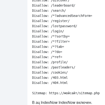
Disallow: /discover/

Disallow: /leaderboard/

Disallow: /search/

Disallow: /*?advancedSearchForm=

Disallow: /register/

Disallow: /lostpassword/

Disallow: /login/

Disallow: /*?sortby=

Disallow: /*?filter=

Disallow: /*?tab=

Disallow: /*?do=

Disallow: /*ref=

Disallow: /profile/

Disallow: /pastleaders/

Disallow: /cookies/

Disallow: /403.html

Disallow: /404.html

В ац IndexNow IndexNow включен.