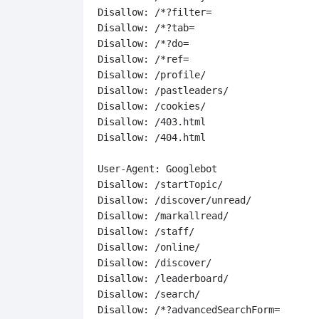
Disallow: /*?filter=

Disallow: /*?tab=

Disallow: /*?do=

Disallow: /*ref=

Disallow: /profile/

Disallow: /pastleaders/

Disallow: /cookies/

Disallow: /403.html

Disallow: /404.html

User-Agent: Googlebot

Disallow: /startTopic/

Disallow: /discover/unread/

Disallow: /markallread/

Disallow: /staff/

Disallow: /online/

Disallow: /discover/

Disallow: /leaderboard/

Disallow: /search/

Disallow: /*?advancedSearchForm=
