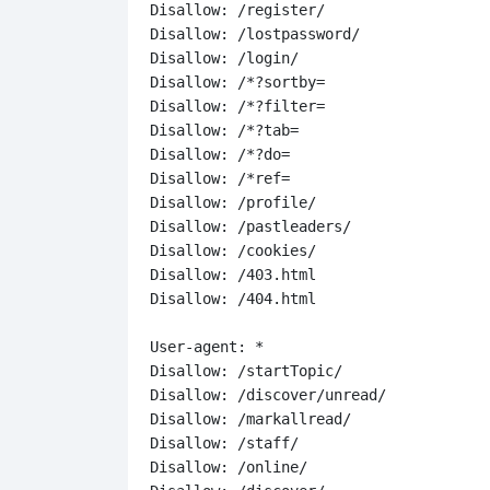
Disallow: /register/

Disallow: /lostpassword/

Disallow: /login/

Disallow: /*?sortby=

Disallow: /*?filter=

Disallow: /*?tab=

Disallow: /*?do=

Disallow: /*ref=

Disallow: /profile/

Disallow: /pastleaders/

Disallow: /cookies/

Disallow: /403.html

Disallow: /404.html

User-agent: *

Disallow: /startTopic/

Disallow: /discover/unread/

Disallow: /markallread/

Disallow: /staff/

Disallow: /online/
