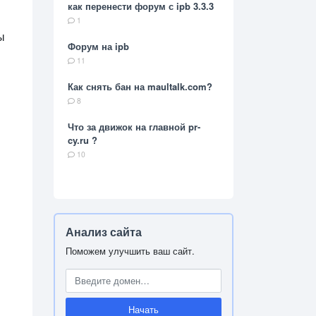
как перенести форум с ipb 3.3.3
в
1
ы
Форум на ipb
11
Как снять бан на maultalk.com?
8
Что за движок на главной pr-
cy.ru ?
10
Анализ сайта
Поможем улучшить ваш сайт.
Начать