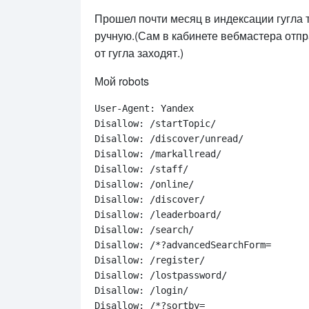
Прошел почти месяц в индексации гугла 
ручную.(Сам в кабинете вебмастера отпр
от гугла заходят.)
Мой robots
User-Agent: Yandex

Disallow: /startTopic/

Disallow: /discover/unread/

Disallow: /markallread/

Disallow: /staff/

Disallow: /online/

Disallow: /discover/

Disallow: /leaderboard/

Disallow: /search/

Disallow: /*?advancedSearchForm=

Disallow: /register/

Disallow: /lostpassword/

Disallow: /login/

Disallow: /*?sortby=
