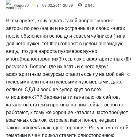
warior30
8
09.02.2011 20:39
2 845
Всем привет, хочу задать такой вопрос: многие
авторы по сео (наши и иностранные) в своих книгах
после объяснения основ для совсем чайников (типа
для чего нужен тег title) говорят в целом очевидную
вещь, что для нароста пузомерок нужно
много(!)односторонних(!!) ссылок с аффтаритетных (!!!)
ресурсов. Вопрос, где их взять и с чего вдруг
аффтариттным ресурсам ставить ссылу на мой сайт с
нулевыми или почти нулевыми пузомерками, даже
если он СДЛ и вообще супер крут во всех
отношениях??? Варианты типа каталогов сайтов,
каталогов статей и прогоны по ним сейчас особо не
работают, к тому же хорошие каталоги часто требуют
взаимных ссылок, которые, как я понял, не дают
такого эффекта как односторонние. Ресурсам схожей
тематики в чем прикол ставить одностороннюю