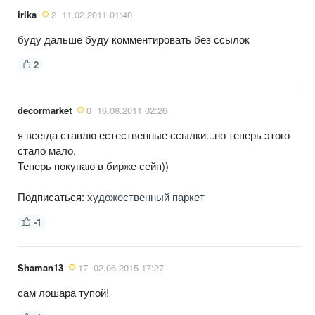
irika
2
11.02.2011 01:40
буду дальше буду комментировать без ссылок
2
decormarket
0
16.08.2011 02:26
я всегда ставлю естественные ссылки...но теперь этого
стало мало.
Теперь покупаю в бирже сейп))
Подписаться:
художественный паркет
-1
Shaman13
17
02.06.2015 17:27
сам лошара тупой!