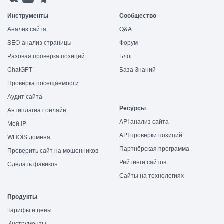
Инструменты
Сообщество
Анализ сайта
Q&A
SEO-анализ страницы
Форум
Разовая проверка позиций
Блог
ChatGPT
База Знаний
Проверка посещаемости
Аудит сайта
Ресурсы
Антиплагиат онлайн
API анализ сайта
Мой IP
API проверки позиций
WHOIS домена
Партнёрская программа
Проверить сайт на мошенников
Рейтинги сайтов
Сделать фавикон
Сайты на технологиях
Продукты
Тарифы и цены
Инструменты