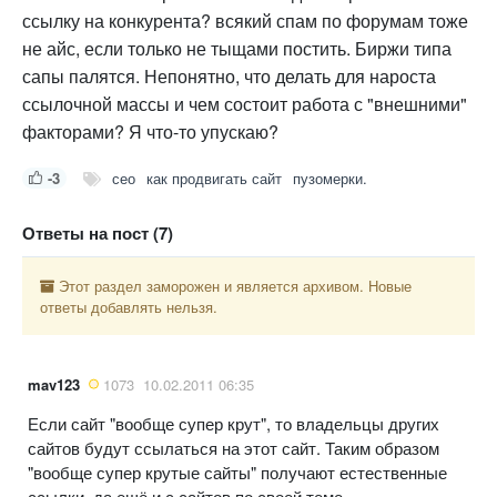
ссылку на конкурента? всякий спам по форумам тоже
не айс, если только не тыщами постить. Биржи типа
сапы палятся. Непонятно, что делать для нароста
ссылочной массы и чем состоит работа с "внешними"
факторами? Я что-то упускаю?
-3
сео
как продвигать сайт
пузомерки.
Ответы на пост (7)
Этот раздел заморожен и является архивом. Новые
ответы добавлять нельзя.
mav123
1073
10.02.2011 06:35
Если сайт "вообще супер крут", то владельцы других
сайтов будут ссылаться на этот сайт. Таким образом
"вообще супер крутые сайты" получают естественные
ссылки, да ещё и с сайтов по своей теме.