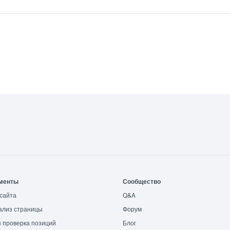
менты
Сообщество
сайта
Q&A
ализ страницы
Форум
 проверка позиций
Блог