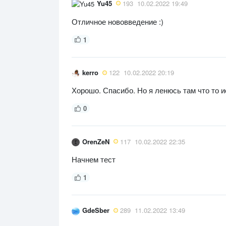
Yu45
193
10.02.2022 19:49
Отличное нововведение :)
1
kerro
122
10.02.2022 20:19
Хорошо. Спасибо. Но я ленюсь там что то и
0
OrenZeN
117
10.02.2022 22:35
Начнем тест
1
GdeSber
289
11.02.2022 13:49