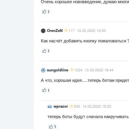
Очень хорошее нововведение, думаю многи
1
OrenZeN
117
13.02.2022 16:35
Как насчёт добавить кнопку пожаловаться 
1
sungoldline
1324
13.02.2022 18:44
А что, хорошая идея.....теперь ботам прид
1
wprazor
535
14.02.2022 15:23
теперь боты будут сначала накручивать
1