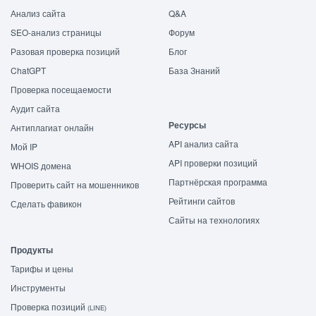
Анализ сайта
Q&A
SEO-анализ страницы
Форум
Разовая проверка позиций
Блог
ChatGPT
База Знаний
Проверка посещаемости
Аудит сайта
Ресурсы
Антиплагиат онлайн
API анализ сайта
Мой IP
API проверки позиций
WHOIS домена
Партнёрская программа
Проверить сайт на мошенников
Рейтинги сайтов
Сделать фавикон
Сайты на технологиях
Продукты
Тарифы и цены
Инструменты
Проверка позиций
(LINE)