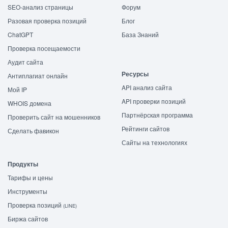
SEO-анализ страницы
Форум
Разовая проверка позиций
Блог
ChatGPT
База Знаний
Проверка посещаемости
Аудит сайта
Ресурсы
Антиплагиат онлайн
API анализ сайта
Мой IP
API проверки позиций
WHOIS домена
Партнёрская программа
Проверить сайт на мошенников
Рейтинги сайтов
Сделать фавикон
Сайты на технологиях
Продукты
Тарифы и цены
Инструменты
Проверка позиций
(LINE)
Биржа сайтов