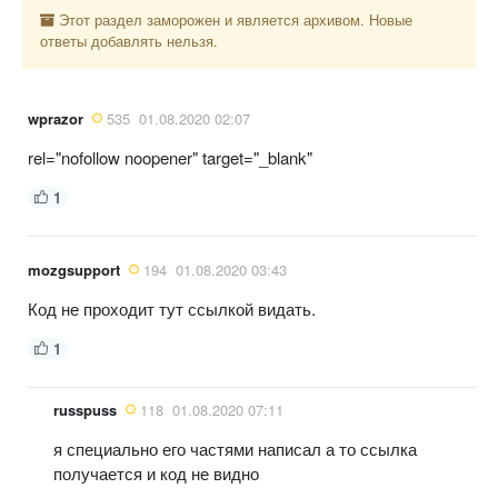
Этот раздел заморожен и является архивом. Новые
ответы добавлять нельзя.
wprazor
535
01.08.2020 02:07
rel="nofollow noopener" target="_blank"
1
mozgsupport
194
01.08.2020 03:43
Код не проходит тут ссылкой видать.
1
russpuss
118
01.08.2020 07:11
я специально его частями написал а то ссылка
получается и код не видно