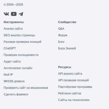
© 2006—2026
Инструменты
Сообщество
Анализ сайта
Q&A
SEO-анализ страницы
Форум
Разовая проверка позиций
Блог
ChatGPT
База Знаний
Проверка посещаемости
Аудит сайта
Ресурсы
Антиплагиат онлайн
API анализ сайта
Мой IP
API проверки позиций
WHOIS домена
Партнёрская программа
Проверить сайт на мошенников
Рейтинги сайтов
Сделать фавикон
Сайты на технологиях