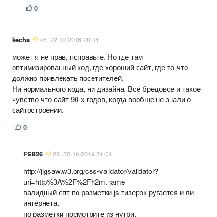
0
kecha
45
22.10.2016 20:44
может я не прав, поправьте. Но где там
оптимизированный код, где хороший сайт, где то-что
должно привлекать посетителей.
Ни нормального кода, ни дизайна. Всё бредовое и такое
чувство что сайт 90-х годов, когда вообще не знали о
сайтостроении.
0
FSB26
23
22.10.2016 21:04
http://jigsaw.w3.org/css-validator/validator?
uri=http%3A%2F%2Fh2m.name
валидный епт по разметки js тизерок ругается и ли
интернета.
по разметки посмотрите из нутри.