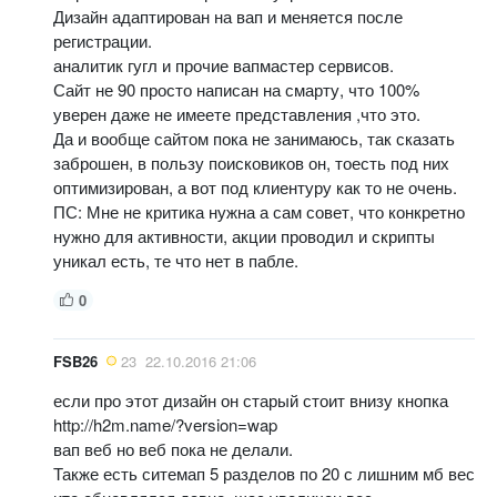
Дизайн адаптирован на вап и меняется после
регистрации.
аналитик гугл и прочие вапмастер сервисов.
Сайт не 90 просто написан на смарту, что 100%
уверен даже не имеете представления ,что это.
Да и вообще сайтом пока не занимаюсь, так сказать
заброшен, в пользу поисковиков он, тоесть под них
оптимизирован, а вот под клиентуру как то не очень.
ПС: Мне не критика нужна а сам совет, что конкретно
нужно для активности, акции проводил и скрипты
уникал есть, те что нет в пабле.
0
FSB26
23
22.10.2016 21:06
если про этот дизайн он старый стоит внизу кнопка
http://h2m.name/?version=wap
вап веб но веб пока не делали.
Также есть ситемап 5 разделов по 20 с лишним мб вес