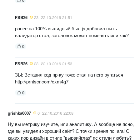
0
FSB26
23
22.10.2016 21:51
ранее на 100% вылидный был js добавил ныть
валидатор стал, заголовок может поменять или как?
0
FSB26
23
22.10.2016 21:53
ЗЫ: Вставил код пр-ку тоже стал на него ругаться
http://prntscr.com/cxm4g7
0
grishka0007
0
22.10.2016 22:08
Ну вы метрику изучите, или аналитику. А вообще не ясно,
где вы увидели хороший сайт? С точки зрения пс, ага! С
каких пор дизайн в стиле "вырвийглаз" пс стали любить?