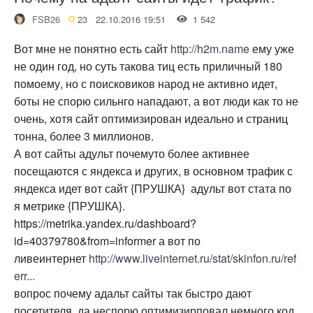
FSB26
23
22.10.2016 19:51
1 542
Вот мне не понятно есть сайт
http://h2m.name
ему уже
не один год, но суть такова тиц есть приличный 180
помоему, но с поисковиков народ не активно идет,
боты не спорю сильнго нападают, а вот люди как то не
очень, хотя сайт оптимизирован идеально и страниц
тонна, более 3 миллионов.
А вот сайты адульт почемуто более активнее
посещаются с яндекса и других, в основном трафик с
яндекса идет вот сайт {ПРУШКА} адульт вот стата по
я метрике {ПРУШКА}.
https://metrika.yandex.ru/dashboard?
id=40379780&from=informer а вот по
ливеинтернет
http://www.liveinternet.ru/stat/skinfon.ru/ref
err...
вопрос почему адальт сайты так быстро дают
посетителя, да неспорю оптимизирповал немного код