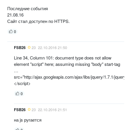
Последние события
21.08.16
Сайт стал доступен по HTTPS.
0
FSB26
23
22.10.2016 21:50
Line 34, Column 101: document type does not allow
element "script" here; assuming missing "body" start-tag
…
src="http://ajax.googleapis.com/ajax/libs/jquery/1.7.1/jquery.m
</script>
0
FSB26
23
22.10.2016 21:51
на js ругается