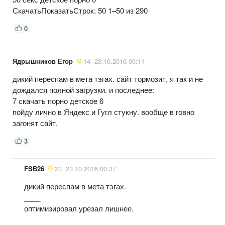
СкачатьПоказатьСтрок: 50 1–50 из 290
0
Ядрышников Егор
14
23.10.2016 00:11
дикий переспам в мета тэгах. сайт тормозит, я так и не
дождался полной загрузки. и последнее:
7 скачать порно детское 6
пойду лично в Яндекс и Гугл стукну. вообще в говно
загонят сайт.
3
FSB26
23
23.10.2016 00:37
дикий переспам в мета тэгах.
____
оптимизировал урезал лишнее.