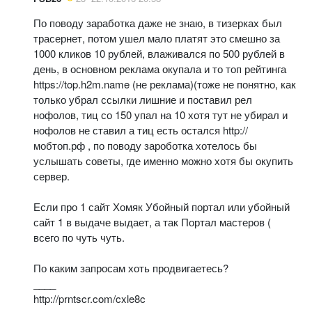
По поводу заработка даже не знаю, в тизерках был
трасернет, потом ушел мало платят это смешно за
1000 кликов 10 рублей, влаживался по 500 рублей в
день, в основном реклама окупала и то топ рейтинга
https://top.h2m.name (не реклама)(тоже не понятно, как
только убрал ссылки лишние и поставил рел
нофолов, тиц со 150 упал на 10 хотя тут не убирал и
нофолов не ставил а тиц есть остался http://
мобтоп.рф , по поводу зароботка хотелось бы
услышать советы, где именно можно хотя бы окупить
сервер.
Если про 1 сайт Хомяк Убойный портал или убойный
сайт 1 в выдаче выдает, а так Портал мастеров (
всего по чуть чуть.
По каким запросам хоть продвигаетесь?
____
http://prntscr.com/cxle8c