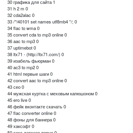
30 графика для сайта 1
31 h 2 m 0
32 cda2alac 0
33 /*!40101 set names utf8mb4 */; 0
34 flac to wma 0
35 convert cda to mp3 online 0
36 aac to mp3 0
37 uptimebot 0
38 ltx71 - (http://ltx71.com/) 0
39 изабель фьюрман 0
40 ac3 to mp2 0
41 html первые шаги 0
42 convert aac to mp3 online 0
43 сео 0
44 мужская куртка с меховым капюшоном 0
45 ero live 0
46 фейк вконтакте скачать 0
47 flac converter online 0
48 фоны для баннера 0
49 хаксофт 0
50 секс детское порно 0