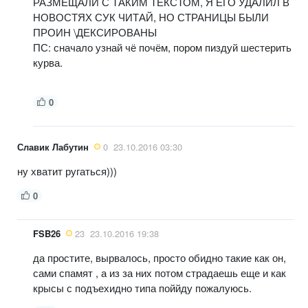
РАЗМЕЩАЛИ С ТАКИМ ТЕКСТОМ, Я ЕГО УДАЛИЛ В
НОВОСТЯХ СУК ЧИТАЙ, НО СТРАНИЦЫ БЫЛИ
ПРОИН \ДЕКСИРОВАНЫ
ПС: сначало узнай чё почём, пором пиздуй шестерить
курва.
0
Славик Лабутин
0
23.10.2016 03:30
ну хватит ругаться)))
0
FSB26
23
23.10.2016 19:38
да простите, вырвалось, просто обидно такие как он,
сами спамят , а из за них потом страдаешь еще и как
крысы с подъехидно типа поййду пожалуюсь.