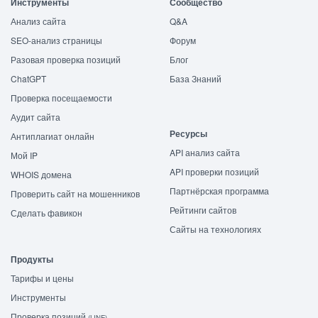
Инструменты
Сообщество
Анализ сайта
Q&A
SEO-анализ страницы
Форум
Разовая проверка позиций
Блог
ChatGPT
База Знаний
Проверка посещаемости
Аудит сайта
Ресурсы
Антиплагиат онлайн
API анализ сайта
Мой IP
API проверки позиций
WHOIS домена
Партнёрская программа
Проверить сайт на мошенников
Рейтинги сайтов
Сделать фавикон
Сайты на технологиях
Продукты
Тарифы и цены
Инструменты
Проверка позиций
(LINE)