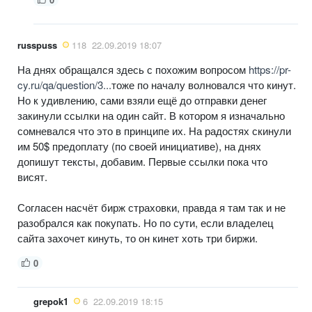
russpuss
118
22.09.2019 18:07
На днях обращался здесь с похожим вопросом
https://pr-
cy.ru/qa/question/3...
тоже по началу волновался что кинут.
Но к удивлению, сами взяли ещё до отправки денег
закинули ссылки на один сайт. В котором я изначально
сомневался что это в принципе их. На радостях скинули
им 50$ предоплату (по своей инициативе), на днях
допишут тексты, добавим. Первые ссылки пока что
висят.
Согласен насчёт бирж страховки, правда я там так и не
разобрался как покупать. Но по сути, если владелец
сайта захочет кинуть, то он кинет хоть три биржи.
0
grepok1
6
22.09.2019 18:15