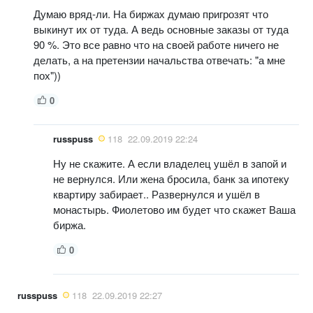
Думаю вряд-ли. На биржах думаю пригрозят что
выкинут их от туда. А ведь основные заказы от туда
90 %. Это все равно что на своей работе ничего не
делать, а на претензии начальства отвечать: "а мне
пох"))
0
russpuss
118
22.09.2019 22:24
Ну не скажите. А если владелец ушёл в запой и
не вернулся. Или жена бросила, банк за ипотеку
квартиру забирает.. Развернулся и ушёл в
монастырь. Фиолетово им будет что скажет Ваша
биржа.
0
russpuss
118
22.09.2019 22:27