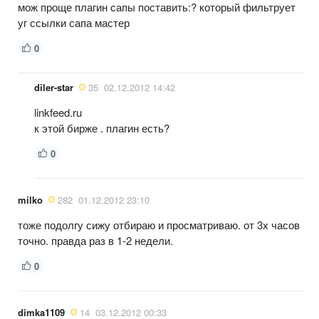
мож проще плагин сапы поставить:? который фильтрует
уг ссылки сапа мастер
0
diler-star
35
02.12.2012 14:42
linkfeed.ru
к этой бирже . плагин есть?
0
milko
282
01.12.2012 23:10
тоже подолгу сижу отбираю и просматриваю. от 3х часов
точно. правда раз в 1-2 недели.
0
dimka1109
14
03.12.2012 00:33