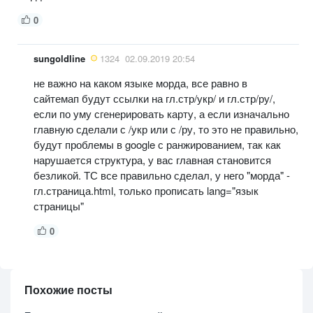
0
sungoldline
1324
02.09.2019 20:54
не важно на каком языке морда, все равно в
сайтемап будут ссылки на гл.стр/укр/ и гл.стр/ру/,
если по уму сгенерировать карту, а если изначально
главную сделали с /укр или с /ру, то это не правильно,
будут проблемы в google с ранжированием, так как
нарушается структура, у вас главная становится
безликой. ТС все правильно сделал, у него "морда" -
гл.страница.html, только прописать lang="язык
страницы"
0
Похожие посты