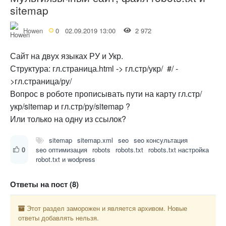
sitemap
Howen
0
02.09.2019 13:00
2 972
Сайт на двух языках РУ и Укр.
Структура: гл.страница.html -> гл.стр/укр/ #/ -
>гл.страница/ру/
Вопрос в роботе прописывать пути на карту гл.стр/
укр/sitemap и гл.стр/ру/sitemap ?
Или только на одну из ссылок?
sitemap
sitemap.xml
seo
seo консультация
0
seo оптимизация
robots
robots.txt
robots.txt настройка
robot.txt и wodpress
Ответы на пост (8)
Этот раздел заморожен и является архивом. Новые
ответы добавлять нельзя.