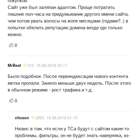
покупкой.
Сайт уже был заляпан адалтом. Проще потратить
лишние пол-часа на придумывание другого имени сайта,
чем потом рвать волосы на жопе месяцами (годами?..) в
попытке обелить репутацию домена везде где только
можно.
0
MrBest
210
15.06.2019 20:17
Было подобное. После переиндексации нового контента
метки пропали. Заняло меньше двух недель. После этого
в обычном режиме - рост трафика и т.д.
0
vituson
2363
15.06.2019 21:15
Нюанс в том, что если у ТСа будут с сайтом какие-то
проблемы, фильтры, он не будет знать наверняка, из-