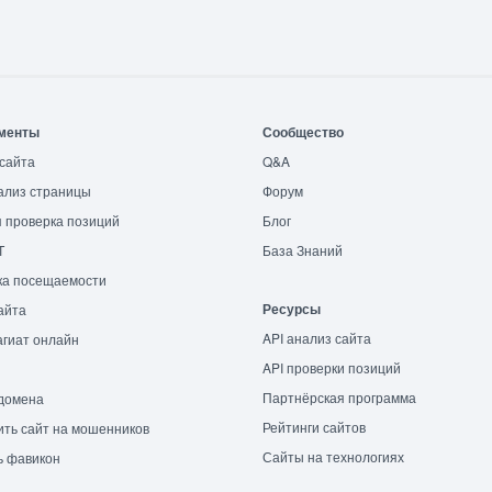
менты
Сообщество
сайта
Q&A
ализ страницы
Форум
 проверка позиций
Блог
T
База Знаний
ка посещаемости
Ресурсы
айта
API анализ сайта
гиат онлайн
API проверки позиций
Партнёрская программа
домена
Рейтинги сайтов
ть сайт на мошенников
Сайты на технологиях
ь фавикон