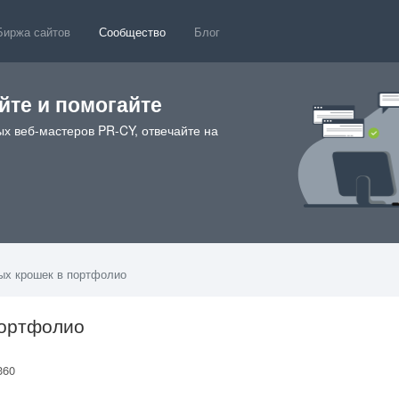
Биржа сайтов
Сообщество
Блог
те и помогайте
х веб-мастеров PR-CY, отвечайте на
ых крошек в портфолио
портфолио
360