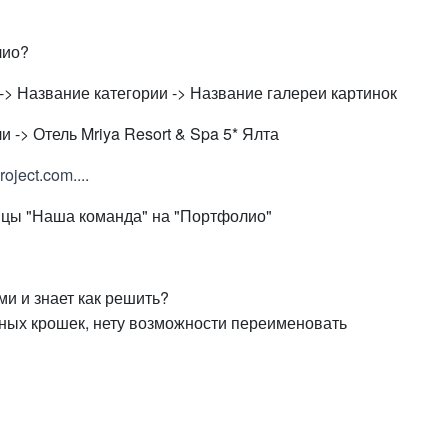
лио?
-> Название категории -> Название галереи картинок
 -> Отель Mriya Resort & Spa 5* Ялта
oject.com....
ицы "Наша команда" на "Портфолио"
ми и знает как решить?
бных крошек, нету возможности переименовать