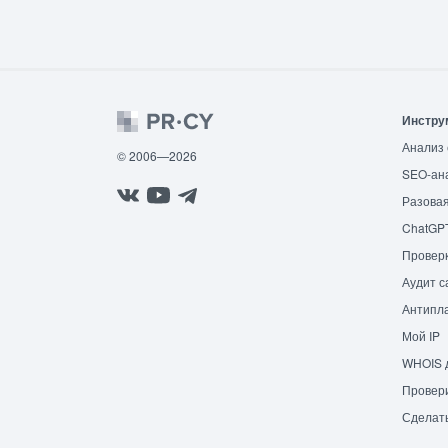
Инстру
Анализ 
© 2006—2026
SEO-ан
Разовая
ChatGP
Провер
Аудит с
Антипла
Мой IP
WHOIS 
Провери
Сделат