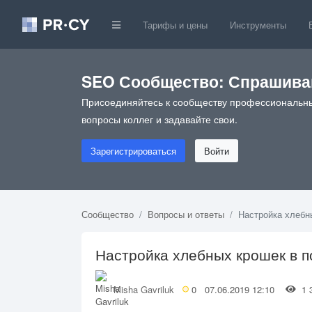
Тарифы и цены
Инструменты
SEO Сообщество: Спрашивай
Присоединяйтесь к сообществу профессиональны
вопросы коллег и задавайте свои.
Зарегистрироваться
Войти
Сообщество
Вопросы и ответы
Настройка хлебн
Настройка хлебных крошек в 
Misha Gavriluk
0
07.06.2019 12:10
1 