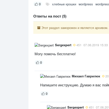
0
хлебные крошки
wordpress
wordpres
Ответы на пост (5)
Этот раздел заморожен и является архивом.
Sergexpert
451
07.06.2019 15:33
Могу помочь бесплатно!
0
Михаил Гаврилюк
20
Напишите инструкцию. Думаю я вас пой
0
Sergexpert
451
07.06.20