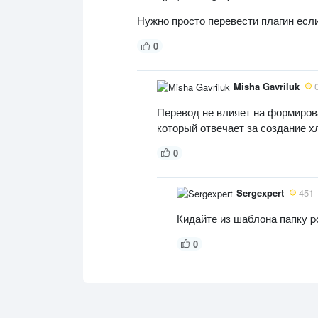
Нужно просто перевести плагин если
0
Misha Gavriluk
Перевод не влияет на формиров
который отвечает за создание 
0
Sergexpert
451
Кидайте из шаблона папку p
0