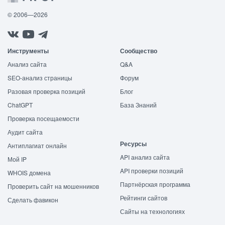
© 2006—2026
Инструменты
Сообщество
Анализ сайта
Q&A
SEO-анализ страницы
Форум
Разовая проверка позиций
Блог
ChatGPT
База Знаний
Проверка посещаемости
Аудит сайта
Ресурсы
Антиплагиат онлайн
API анализ сайта
Мой IP
API проверки позиций
WHOIS домена
Партнёрская программа
Проверить сайт на мошенников
Рейтинги сайтов
Сделать фавикон
Сайты на технологиях