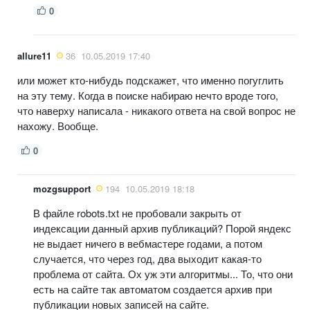
0
allure11
36
10.05.2019 17:40
или может кто-нибудь подскажет, что именно погуглить
на эту тему. Когда в поиске набираю нечто вроде того,
что наверху написала - никакого ответа на свой вопрос не
нахожу. Вообще.
0
mozgsupport
194
10.05.2019 18:18
В файле robots.txt не пробовали закрыть от
индексации данный архив публикаций? Порой яндекс
не выдает ничего в вебмастере годами, а потом
случается, что через год, два выходит какая-то
проблема от сайта. Ох уж эти алгоритмы... То, что они
есть на сайте так автоматом создается архив при
публикации новых записей на сайте.