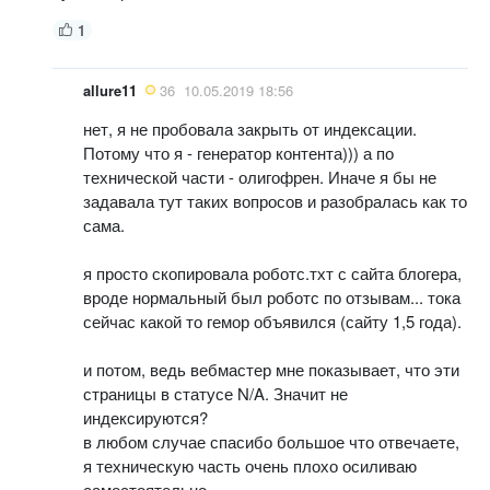
1
allure11
36
10.05.2019 18:56
нет, я не пробовала закрыть от индексации.
Потому что я - генератор контента))) а по
технической части - олигофрен. Иначе я бы не
задавала тут таких вопросов и разобралась как то
сама.
я просто скопировала роботс.тхт с сайта блогера,
вроде нормальный был роботс по отзывам... тока
сейчас какой то гемор объявился (сайту 1,5 года).
и потом, ведь вебмастер мне показывает, что эти
страницы в статусе N/A. Значит не
индексируются?
в любом случае спасибо большое что отвечаете,
я техническую часть очень плохо осиливаю
самостоятельно