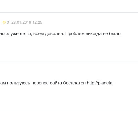
в
0
28.01.2019 12:25
зуюсь уже лет 5, всем доволен. Проблем никогда не было.
м пользуюсь перенос сайта бесплатен http://planeta-