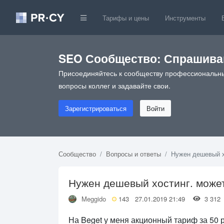
Тарифы и цены
Инструменты
SEO Сообщество: Спрашивай
Присоединяйтесь к сообществу профессиональны
вопросы коллег и задавайте свои.
Зарегистрироваться
Войти
Сообщество
Вопросы и ответы
Нужен дешевый х
Нужен дешевый хостинг. може
Meggido
143
27.01.2019 21:49
3 31
На Beget у меня акционный тариф за 50 р