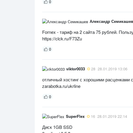
0
Александр Семикаше
Fornex - тариф на 2 сайта 75 рублей. Поль
https://clck.ru/F73Zu
0
viktor0033
28
28.01.2019 13:06
отличный хостинг с хорошими расценками са
zarabotka.ru/ukrline
0
SuperFlex
16
28.01.2019 22:14
Диск 1GB SSD