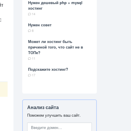
Нужен дешевый php + mysql
йт
хостинг
14
с
Нужен совет
8
Может ли хостинг быть
причиной того, что сайт не в
ТОПе?
11
Подскажите хостинг?
17
Анализ сайта
Поможем улучшить ваш сайт.