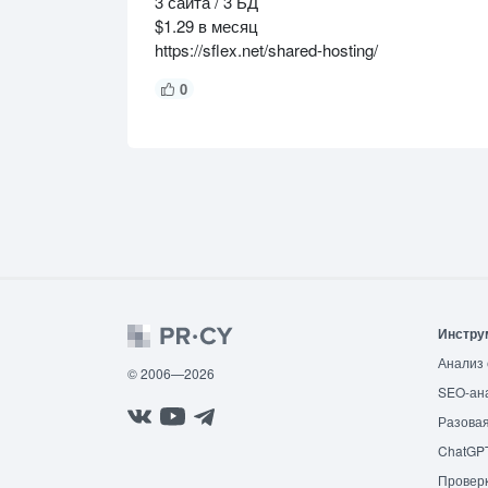
3 сайта / 3 БД
$1.29 в месяц
https://sflex.net/shared-hosting/
0
Инстру
Анализ 
© 2006—2026
SEO-ан
Разовая
ChatGP
Провер