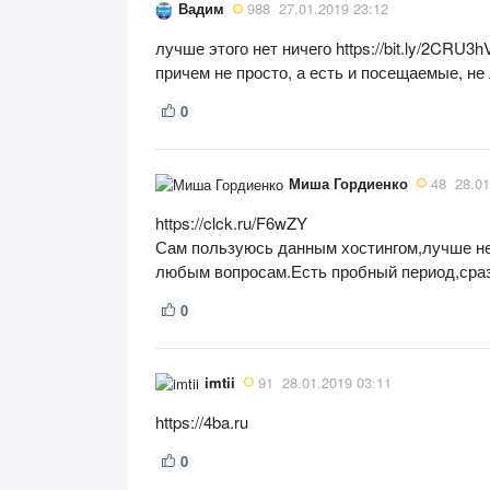
Вадим
988
27.01.2019 23:12
лучше этого нет ничего https://bit.ly/2CRU3
причем не просто, а есть и посещаемые, не
0
Миша Гордиенко
48
28.01
https://clck.ru/F6wZY
Сам пользуюсь данным хостингом,лучше не
любым вопросам.Есть пробный период,сраз
0
imtii
91
28.01.2019 03:11
https://4ba.ru
0