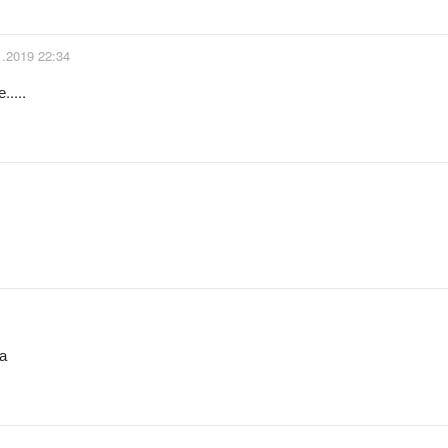
1.2019 22:34
....
а