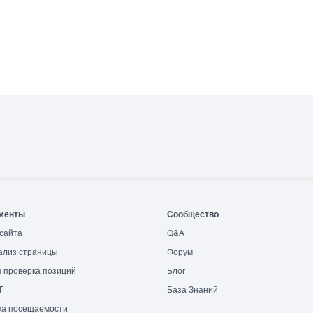
менты
Сообщество
сайта
Q&A
ализ страницы
Форум
 проверка позиций
Блог
T
База Знаний
ка посещаемости