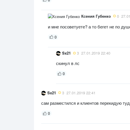
Ксения Губенко
0
27.0
и мне посоветуете? а то бегет не по душе.
0
Sx21
3
27.01.2019 22:40
скинул в лс
0
Sx21
3
27.01.2019 22:41
сам разместился и клиентов перекидую туд
0