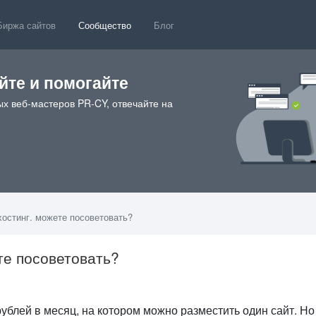
Биржа сайтов
Сообщество
Блог
те и помогайте
х веб-мастеров PR-CY, отвечайте на
остинг. можете посоветовать?
те посоветовать?
2
ублей в месяц, на котором можно разместить один сайт. Но