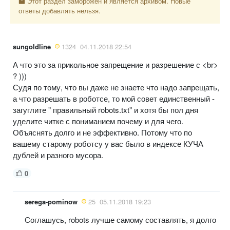
Этот раздел заморожен и является архивом. Новые
ответы добавлять нельзя.
sungoldline
1324
04.11.2018 22:54
А что это за прикольное запрещение и разрешение с <br>
? )))
Судя по тому, что вы даже не знаете что надо запрещать,
а что разрешать в роботсе, то мой совет единственный -
загуглите " правильный robots.txt" и хотя бы пол дня
уделите читке с пониманием почему и для чего.
Объяснять долго и не эффективно. Потому что по
вашему старому роботсу у вас было в индексе КУЧА
дублей и разного мусора.
0
serega-pominow
25
05.11.2018 19:23
Соглашусь, robots лучше самому составлять, я долго