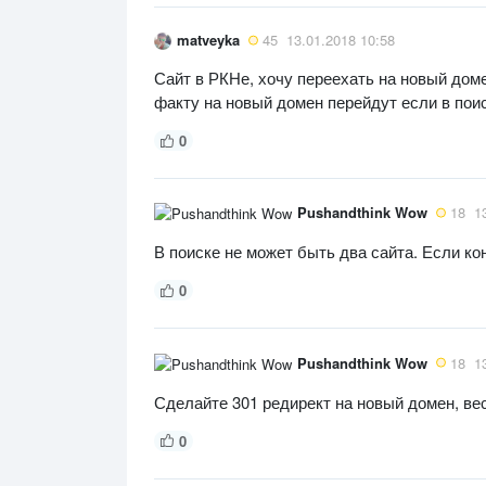
matveyka
45
13.01.2018 10:58
Сайт в РКНе, хочу переехать на новый доме
факту на новый домен перейдут если в поис
0
Pushandthink Wow
18
1
В поиске не может быть два сайта. Если ко
0
Pushandthink Wow
18
1
Сделайте 301 редирект на новый домен, весь
0