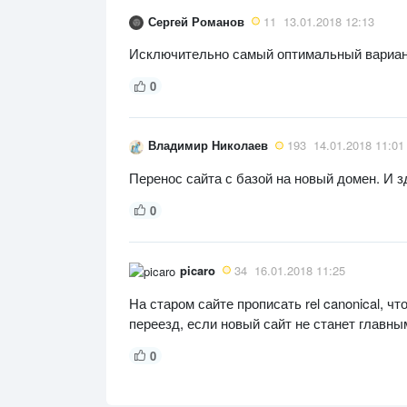
Сергей Романов
11
13.01.2018 12:13
Исключительно самый оптимальный вариан
0
Владимир Николаев
193
14.01.2018 11:01
Перенос сайта с базой на новый домен. И з
0
picaro
34
16.01.2018 11:25
На старом сайте прописать rel canonical, 
переезд, если новый сайт не станет главны
0