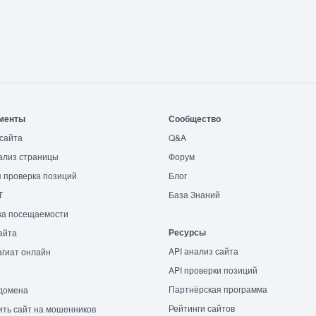
менты
Сообщество
сайта
Q&A
ализ страницы
Форум
 проверка позиций
Блог
T
База Знаний
ка посещаемости
Ресурсы
айта
API анализ сайта
гиат онлайн
API проверки позиций
Партнёрская программа
домена
Рейтинги сайтов
ть сайт на мошенников