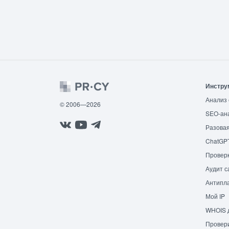
Инстру
Анализ 
© 2006—2026
SEO-ан
Разовая
ChatGP
Провер
Аудит с
Антипла
Мой IP
WHOIS 
Провери