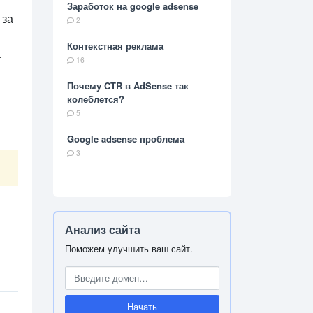
Заработок на google adsense
 за
2
Контекстная реклама
а
16
Почему CTR в AdSense так
колеблется?
5
Google adsense проблема
3
Анализ сайта
Поможем улучшить ваш сайт.
Начать