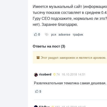
Имеется музыкальный сайт (информационн
тысячу показов составляет в среднем 0.4
Гуру СЕО подскажите, нормально ли это?
нет). Заранее благодарю.
0
рся
adsense
трафик
Ответы на пост (3)
Этот раздел заморожен и является архивом.
ricoberd
74
16.10.2018 14:51
Развлекательная тематика самая дешевая.
5
SibRus
187
16.10.2018 19:19