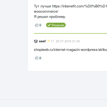
Тут лучше https://inbenefit.com/%D
woocommerce/
Я решил проблему.
0
Решение
sawf
17
25.07.2018 21:24
shopiweb.ru/internet-magazin-wordpress/atr
0