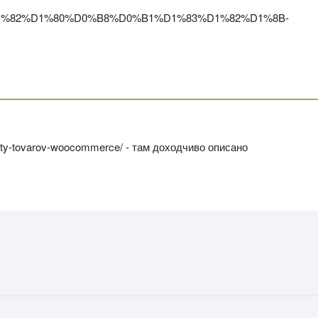
0%B0%D1%82%D1%80%D0%B8%D0%B1%D1%83%D1%82%D1%8B-
ibuty-tovarov-woocommerce/ - там доходчиво описано